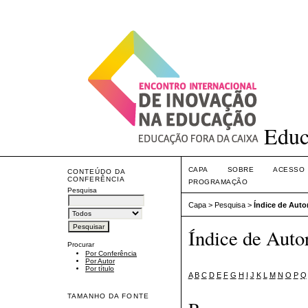
Educ
CAPA
SOBRE
ACESSO
CONTEÚDO DA
CONFERÊNCIA
PROGRAMAÇÃO
Pesquisa
Capa
>
Pesquisa
>
Índice de Auto
Índice de Auto
Procurar
Por Conferência
Por Autor
Por título
A
B
C
D
E
F
G
H
I
J
K
L
M
N
O
P
Q
TAMANHO DA FONTE