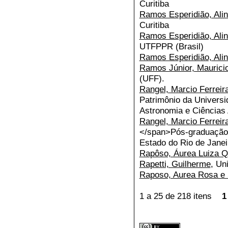
Curitiba
Ramos Esperidião, Ali
Curitiba
Ramos Esperidião, Ali
UTFPPR (Brasil)
Ramos Esperidião, Ali
Ramos Júnior, Maurici
(UFF).
Rangel, Marcio Ferreir
Patrimônio da Universi
Astronomia e Ciência
Rangel, Marcio Ferreir
</span>Pós-graduação 
Estado do Rio de Jane
Rapôso, Áurea Luiza Q
Rapetti, Guilherme
, Un
Raposo, Aurea Rosa e 
1 a 25 de 218 itens
1