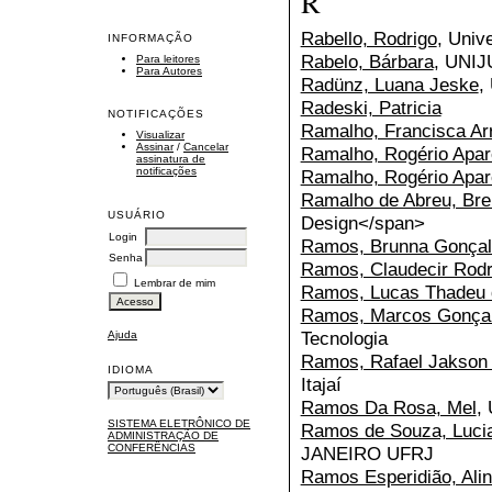
R
Rabello, Rodrigo
, Univ
INFORMAÇÃO
Rabelo, Bárbara
, UNIJ
Para leitores
Para Autores
Radünz, Luana Jeske
,
Radeski, Patricia
NOTIFICAÇÕES
Ramalho, Francisca Ar
Visualizar
Assinar
/
Cancelar
Ramalho, Rogério Apar
assinatura de
notificações
Ramalho, Rogério Apar
Ramalho de Abreu, Bre
USUÁRIO
Design</span>
Login
Ramos, Brunna Gonça
Senha
Ramos, Claudecir Rodr
Lembrar de mim
Ramos, Lucas Thadeu 
Ramos, Marcos Gonça
Tecnologia
Ajuda
Ramos, Rafael Jakson
IDIOMA
Itajaí
Ramos Da Rosa, Mel
,
SISTEMA ELETRÔNICO DE
Ramos de Souza, Luci
ADMINISTRAÇÃO DE
CONFERÊNCIAS
JANEIRO UFRJ
Ramos Esperidião, Ali