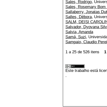
Sales, Rodrigo
, Univer
Sales, Rosemary Bom 
Sallaberry, Jonatas Du
Salles, Débora
, Univer
SALM, DEISI CAROLI
Salvador, Dyovana Sil
Salvia, Amanda
Samá, Suzi
, Universi
Sampaio, Claudio Perei
1 a 25 de 526 itens
1
Este trabalho está lic
.