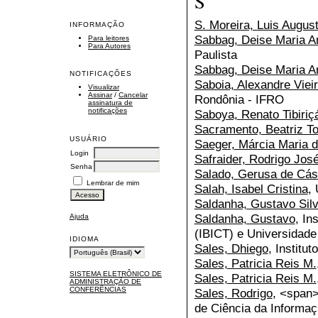
S
S. Moreira, Luis Augus
INFORMAÇÃO
Sabbag, Deise Maria A
Para leitores
Para Autores
Paulista
Sabbag, Deise Maria A
NOTIFICAÇÕES
Saboia, Alexandre Viei
Visualizar
Assinar
/
Cancelar
Rondônia - IFRO
assinatura de
notificações
Saboya, Renato Tibiriç
Sacramento, Beatriz To
USUÁRIO
Saeger, Márcia Maria 
Login
Safraider, Rodrigo Jos
Senha
Salado, Gerusa de Cás
Lembrar de mim
Salah, Isabel Cristina
,
Saldanha, Gustavo Sil
Saldanha, Gustavo
, In
Ajuda
(IBICT) e Universidade
IDIOMA
Sales, Dhiego
, Institu
Sales, Patricia Reis M.
SISTEMA ELETRÔNICO DE
Sales, Patricia Reis M.
ADMINISTRAÇÃO DE
CONFERÊNCIAS
Sales, Rodrigo
, <span>
de Ciência da Informa