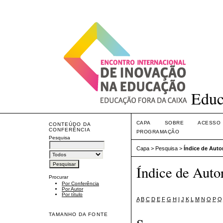
Educ
CAPA
SOBRE
ACESSO
CONTEÚDO DA
CONFERÊNCIA
PROGRAMAÇÃO
Pesquisa
Capa
>
Pesquisa
>
Índice de Auto
Índice de Auto
Procurar
Por Conferência
Por Autor
Por título
A
B
C
D
E
F
G
H
I
J
K
L
M
N
O
P
Q
TAMANHO DA FONTE