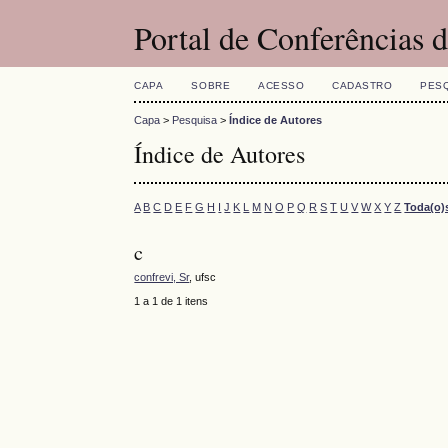
Portal de Conferências
CAPA
SOBRE
ACESSO
CADASTRO
PES
Capa
>
Pesquisa
>
Índice de Autores
Índice de Autores
A
B
C
D
E
F
G
H
I
J
K
L
M
N
O
P
Q
R
S
T
U
V
W
X
Y
Z
Toda(o)
c
confrevi, Sr
, ufsc
1 a 1 de 1 itens