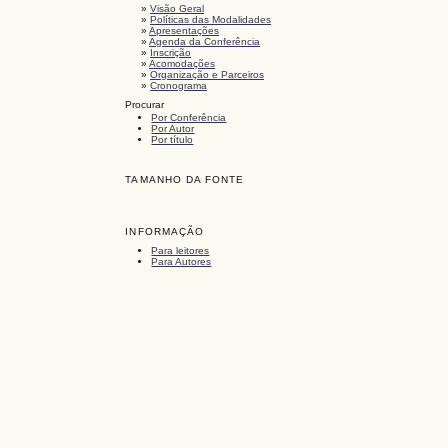
»
Visão Geral
»
Políticas das Modalidades
»
Apresentações
»
Agenda da Conferência
»
Inscrição
»
Acomodações
»
Organização e Parceiros
»
Cronograma
Procurar
Por Conferência
Por Autor
Por título
TAMANHO DA FONTE
INFORMAÇÃO
Para leitores
Para Autores