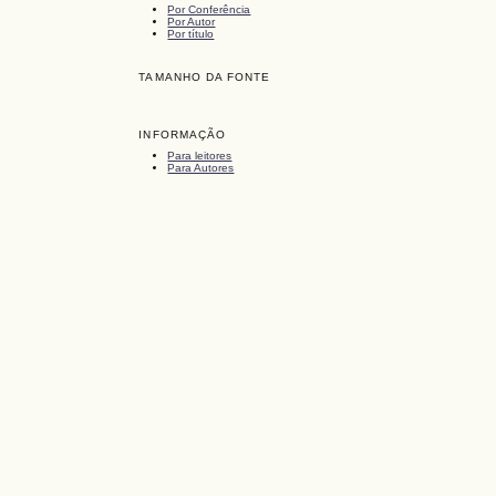
Por Conferência
Por Autor
Por título
TAMANHO DA FONTE
INFORMAÇÃO
Para leitores
Para Autores