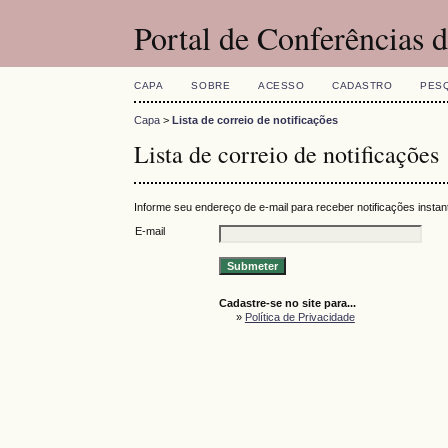
Portal de Conferências
CAPA
SOBRE
ACESSO
CADASTRO
PES
Capa
>
Lista de correio de notificações
Lista de correio de notificações
Informe seu endereço de e-mail para receber notificações insta
E-mail
Cadastre-se no site para...
»
Política de Privacidade