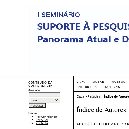
CAPA
SOBRE
ACESSO
CONTEÚDO DA
CONFERÊNCIA
ANTERIORES
NOTÍCIAS
Pesquisa
Capa
>
Pesquisa
>
Índice de Autor
Índice de Autores
Procurar
Por Conferência
Por Autor
Por título
A
B
C
D
E
F
G
H
I
J
K
L
M
N
O
P
Q