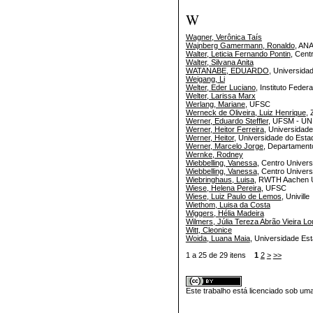
W
Wagner, Verônica Taís
Wajnberg Gamermann, Ronaldo
, AN
Walter, Leticia Fernando Pontin
, Cent
Walter, Silvana Anita
WATANABE, EDUARDO
, Universidad
Weigang, Li
Welter, Eder Luciano
, Instituto Feder
Welter, Larissa Marx
Werlang, Mariane
, UFSC
Werneck de Oliveira, Luiz Henrique
, 
Werner, Eduardo Steffler
, UFSM - U
Werner, Heitor Ferreira
, Universidad
Werner, Heitor
, Universidade do Esta
Werner, Marcelo Jorge
, Departamento
Wernke, Rodney
Wiebbelling, Vanessa
, Centro Univers
Wiebbelling, Vanessa
, Centro Univers
Wiebringhaus, Luisa
, RWTH Aachen U
Wiese, Helena Pereira
, UFSC
Wiese, Luiz Paulo de Lemos
, Univille
Wiethom, Luisa da Costa
Wiggers, Hélia Madeira
Wilmers, Júlia Tereza Abrão Vieira L
Witt, Cleonice
Woida, Luana Maia
, Universidade Es
1 a 25 de 29 itens
1
2
>
>>
Este trabalho está licenciado sob um