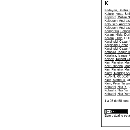
K
Kadayan, Beatriz
Kafure, Ivette
, Un
Kajiwara, Willian 
Kalbusch, Andrez
Kalbusch, Andrez
Kalbusch, Andrez
Kangerski, Fabian
Karam, Hilda
, Dur
Karam, Hilda
, DU
Karpinski, Cezar
,
Karpinski, Cezar
,
Karpinski, Cezar
,
Katahira, Isaque 
Katahira, Isaque
,
Keinert, Keinert C
Kerr Pinheiro, Ma
Kerr Pinheiro, Ma
Kerr Pinheiro, Ma
Klamt, Rodrigo An
KLANN, ROBER
Klein, Matheus
, 
Klein, Peter Targi
Kobashi, Nair Y.
, 
Kobashi, Nair Yum
Kobashi, Nair Yum
1 a 25 de 58 ite
Este trabalho est