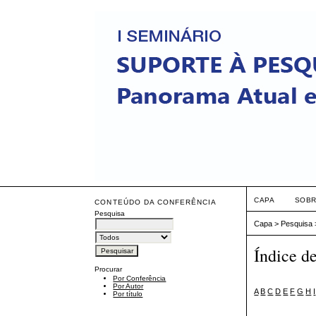
CAPA
SOB
CONTEÚDO DA CONFERÊNCIA
Pesquisa
Capa
>
Pesquisa
Índice d
Procurar
Por Conferência
Por Autor
A
B
C
D
E
F
G
H
I
Por título