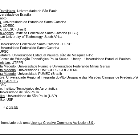
 Damilakos
, Universidade de São Paulo
iversidade de Brasília
Naoto
a
, Universidade do Estado de Santa Catarina
a
, UDESC
a
, UDESC (Brasil)
a Agapito
, Instituto Federal de Santa Catarina (IFSC)
ban University of Technology, South Africa
T
 Universidade Federal de Santa Catarina - UFSC
 Universidade Federal de Santa Catarina
 UFSC
Katahira
, Universidade Estadual Paulista Júlio de Mesquita Filho
 Centro de Educação Tecnológica Paula Souza - Unesp - Universidade Estadual Paulista
hristian
, UTFPR
rta Macedo
, Universidade Fumec e Universidade Federal de Minas Gerais
rta Macedo
, Universidade FUMEC/PPG-GOC/UFMG
rta Macedo
, Universidade FUMEC (Brasil)
dré
, Universidade Regional Integrada do Alto Uruguai e das Missões Campus de Frederico 
TO CARLOS
UFSC
no
, Instituto Tecnológico de Aeronáutica
Universidade de São Paulo
iko
, Universidade de São Paulo (USP)
iko
, USP
ns
1
2
3
>
>>
á licenciado sob uma
Licença Creative Commons Attribution 3.0
.