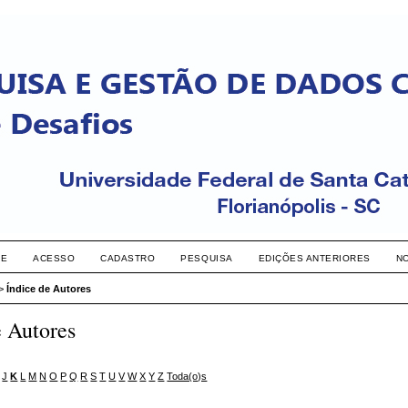
RE
ACESSO
CADASTRO
PESQUISA
EDIÇÕES ANTERIORES
N
>
Índice de Autores
e Autores
J
K
L
M
N
O
P
Q
R
S
T
U
V
W
X
Y
Z
Toda(o)s