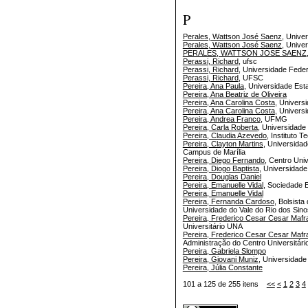
P
Perales, Wattson José Saenz
, Unive
Perales, Wattson José Saenz
, Unive
PERALES, WATTSON JOSE SAENZ
Perassi, Richard
, ufsc
Perassi, Richard
, Universidade Feder
Perassi, Richard
, UFSC
Pereira, Ana Paula
, Universidade Est
Pereira, Ana Beatriz de Oliveira
Pereira, Ana Carolina Costa
, Univers
Pereira, Ana Carolina Costa
, Univers
Pereira, Andrea Franco
, UFMG
Pereira, Carla Roberta
, Universidade
Pereira, Claudia Azevedo
, Instituto 
Pereira, Clayton Martins
, Universidad
Campus de Marília
Pereira, Diego Fernando
, Centro Uni
Pereira, Diogo Baptista
, Universidade
Pereira, Douglas Daniel
Pereira, Emanuelle Vidal
, Sociedade 
Pereira, Emanuelle Vidal
Pereira, Fernanda Cardoso
, Bolsista
Universidade do Vale do Rio dos Sin
Pereira, Frederico Cesar Cesar Mafr
Universitário UNA
Pereira, Frederico Cesar Cesar Mafr
Administração do Centro Universitár
Pereira, Gabriela Slompo
Pereira, Giovani Muniz
, Universidade
Pereira, Júlia Constante
101 a 125 de 255 itens
<<
<
1
2
3
4