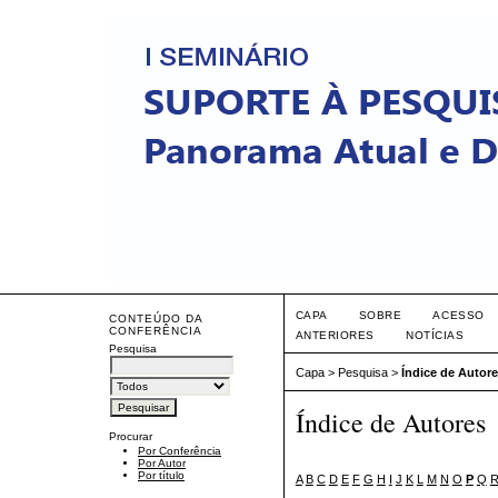
CAPA
SOBRE
ACESSO
CONTEÚDO DA
CONFERÊNCIA
ANTERIORES
NOTÍCIAS
Pesquisa
Capa
>
Pesquisa
>
Índice de Autor
Índice de Autores
Procurar
Por Conferência
Por Autor
Por título
A
B
C
D
E
F
G
H
I
J
K
L
M
N
O
P
Q