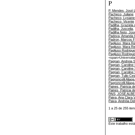
P
P. Mendes, José 
Pacheco, Juliane
Pacheco, Lysian
Pacheco, Vicente
Padilha, Graziela 
Padilha, Juscelia
,
Padilha Neto, Jo
Padova, Amanda C
Padron, Marcos 
Pagliuso, Mara R
Pagliuso, Mara R
Pagliuso Rodrigu
Pagliuso Rodrigu
<span>Universida
Pagnan, Andreia 
Pagnan, Caroline
Pagnan, Caroline
Pagnan, Caroline
Pagnan, Tulio Ce
Pagnoncelli Aliaga
Pagnoncelli Aliaga
Paines, Patricia 
Paines, Patricia 
PAIS, JOSÉ ALB
Paiva, Ana Clara 
Paiva, Andréia De
1 a 25 de 255 i
Este trabalho est