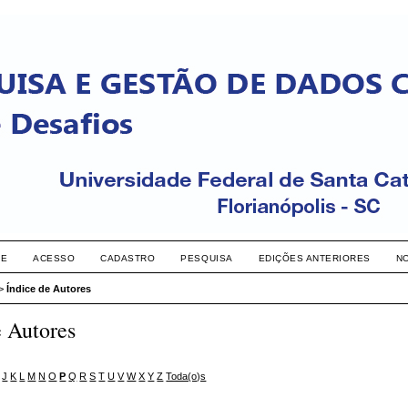
RE
ACESSO
CADASTRO
PESQUISA
EDIÇÕES ANTERIORES
N
>
Índice de Autores
e Autores
J
K
L
M
N
O
P
Q
R
S
T
U
V
W
X
Y
Z
Toda(o)s