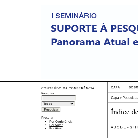
CAPA
SOB
CONTEÚDO DA CONFERÊNCIA
Pesquisa
Capa
>
Pesquisa
Índice d
Procurar
Por Conferência
Por Autor
A
B
C
D
E
F
G
H
I
Por título