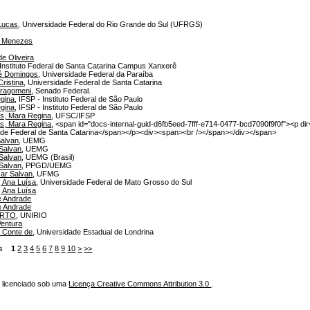
Lucas
, Universidade Federal do Rio Grande do Sul (UFRGS)
e Menezes
de Oliveira
 Instituto Federal de Santa Catarina Campus Xanxerê
sé Domingos
, Universidade Federal da Paraíba
ristina
, Universidade Federal de Santa Catarina
Fragomeni
, Senado Federal.
egina
, IFSP - Instituto Federal de São Paulo
egina
, IFSP - Instituto Federal de São Paulo
es, Mara Regina
, UFSC/IFSP
es, Mara Regina
, <span id="docs-internal-guid-d6fb5eed-7fff-e714-0477-bcd7090f9f0f"><p dir=
de Federal de Santa Catarina</span></p><div><span><br /></span></div></span>
Salvan
, UEMG
 Salvan
, UEMG
 Salvan
, UEMG (Brasil)
 Salvan
, PPGD/UEMG
sar Salvan
, UFMG
, Ana Luísa
, Universidade Federal de Mato Grosso do Sul
, Ana Luísa
de Andrade
de Andrade
ERTO
, UNIRIO
Ventura
l Conte de
, Universidade Estadual de Londrina
tens
1
2
3
4
5
6
7
8
9
10
>
>>
á licenciado sob uma
Licença Creative Commons Attribution 3.0
.