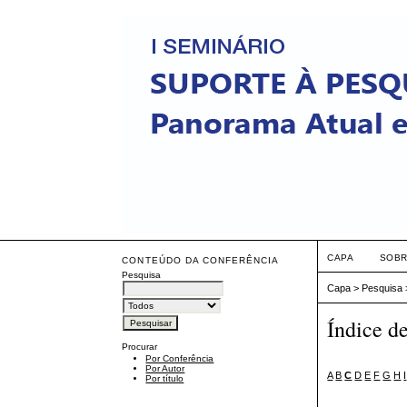
CAPA
SOB
CONTEÚDO DA CONFERÊNCIA
Pesquisa
Capa
>
Pesquisa
Índice d
Procurar
Por Conferência
Por Autor
A
B
C
D
E
F
G
H
I
Por título