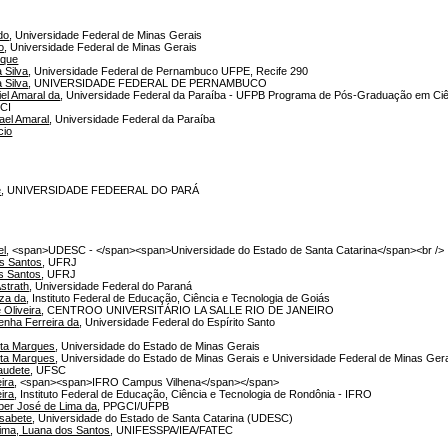
do
, Universidade Federal de Minas Gerais
o
, Universidade Federal de Minas Gerais
ique
 Silva
, Universidade Federal de Pernambuco UFPE, Recife 290
 Silva
, UNIVERSIDADE FEDERAL DE PERNAMBUCO
el Amaral da
, Universidade Federal da Paraíba - UFPB Programa de Pós-Graduação em Ciê
GCI
ael Amaral
, Universidade Federal da Paraíba
cio
e
, UNIVERSIDADE FEDEERAL DO PARÁ
el
, <span>UDESC - </span><span>Universidade do Estado de Santa Catarina</span><br />
os Santos
, UFRJ
os Santos
, UFRJ
strath
, Universidade Federal do Paraná
iza da
, Instituto Federal de Educação, Ciência e Tecnologia de Goiás
 Oliveira
, CENTROO UNIVERSITÁRIO LA SALLE RIO DE JANEIRO
enha Ferreira da
, Universidade Federal do Espírito Santo
ota Marques
, Universidade do Estado de Minas Gerais
ota Marques
, Universidade do Estado de Minas Gerais e Universidade Federal de Minas Ger
audete
, UFSC
ira
, <span><span>IFRO Campus Vilhena</span></span>
ira
, Instituto Federal de Educação, Ciência e Tecnologia de Rondônia - IFRO
ber José de Lima da
, PPGCI/UFPB
isabete
, Universidade do Estado de Santa Catarina (UDESC)
ima, Luana dos Santos
, UNIFESSPA/IEA/FATEC