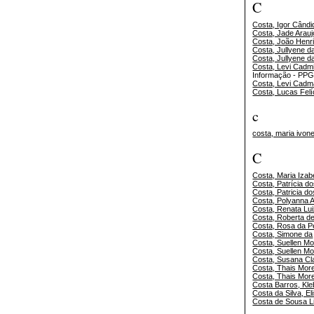
C
Costa, Igor Cândi
Costa, Jade Arauj
Costa, João Henr
Costa, Jullyene da
Costa, Jullyene da
Costa, Levi Cadmi
Informação - PP
Costa, Levi Cadm
Costa, Lucas Felí
c
costa, maria ivon
C
Costa, Maria Izab
Costa, Patrícia d
Costa, Patricia d
Costa, Polyanna A
Costa, Renata Lu
Costa, Roberta de
Costa, Rosa da P
Costa, Simone da
Costa, Suellen M
Costa, Suellen M
Costa, Susana Cl
Costa, Thais More
Costa, Thais More
Costa Barros, Kle
Costa da Silva, El
Costa de Sousa L