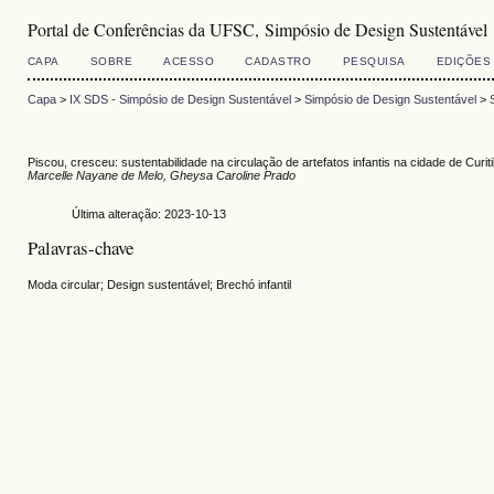
Portal de Conferências da UFSC, Simpósio de Design Sustentável
CAPA
SOBRE
ACESSO
CADASTRO
PESQUISA
EDIÇÕES
Capa
>
IX SDS - Simpósio de Design Sustentável
>
Simpósio de Design Sustentável
>
Piscou, cresceu: sustentabilidade na circulação de artefatos infantis na cidade de Curit
Marcelle Nayane de Melo, Gheysa Caroline Prado
Última alteração: 2023-10-13
Palavras-chave
Moda circular; Design sustentável; Brechó infantil