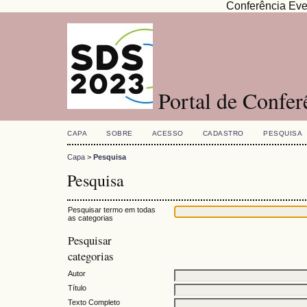
Conferência Eve
Portal de Confe
CAPA
SOBRE
ACESSO
CADASTRO
PESQUISA
Capa
>
Pesquisa
Pesquisa
Pesquisar termo em todas
as categorias
Pesquisar
categorias
Autor
Título
Texto Completo