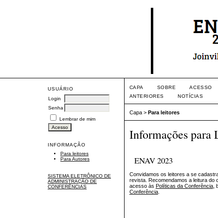
CAPA
SOBRE
ACESSO
USUÁRIO
ANTERIORES
NOTÍCIAS
Login
Senha
Capa
>
Para leitores
Lembrar de mim
Informações para 
INFORMAÇÃO
Para leitores
ENAV 2023
Para Autores
Convidamos os leitores a se cadastra
SISTEMA ELETRÔNICO DE
revista. Recomendamos a leitura do
ADMINISTRAÇÃO DE
acesso às
Políticas da Conferência
,
CONFERÊNCIAS
Conferência
.