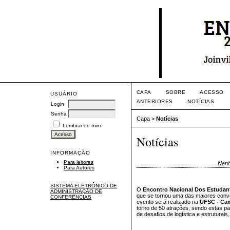
CAPA
SOBRE
ACESSO
USUÁRIO
ANTERIORES
NOTÍCIAS
Login
Senha
Capa
>
Notícias
Lembrar de mim
Notícias
INFORMAÇÃO
Para leitores
Nenh
Para Autores
SISTEMA ELETRÔNICO DE
O
Encontro Nacional Dos Estudant
ADMINISTRAÇÃO DE
que se tornou uma das maiores conve
CONFERÊNCIAS
evento será realizado na
UFSC - Cam
torno de 50 atrações, sendo estas pa
de desafios de logística e estruturais