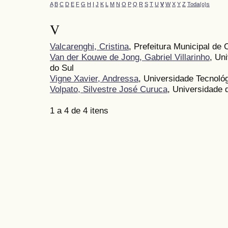
A
B
C
D
E
F
G
H
I
J
K
L
M
N
O
P
Q
R
S
T
U
V
W
X
Y
Z
Toda(o)s
V
Valcarenghi, Cristina
, Prefeitura Municipal de
Van der Kouwe de Jong, Gabriel Villarinho
, Un
do Sul
Vigne Xavier, Andressa
, Universidade Tecnoló
Volpato, Silvestre José Curuca
, Universidade 
1 a 4 de 4 itens