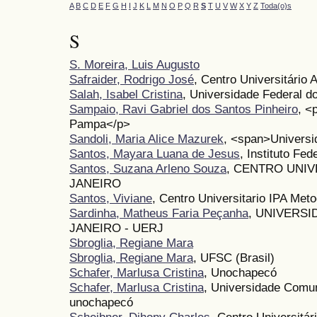
A
B
C
D
E
F
G
H
I
J
K
L
M
N
O
P
Q
R
S
T
U
V
W
X
Y
Z
Toda(o)s
S
S. Moreira, Luis Augusto
Safraider, Rodrigo José
, Centro Universitário
Salah, Isabel Cristina
, Universidade Federal d
Sampaio, Ravi Gabriel dos Santos Pinheiro
, <
Pampa</p>
Sandoli, Maria Alice Mazurek
, <span>Universi
Santos, Mayara Luana de Jesus
, Instituto Fed
Santos, Suzana Arleno Souza
, CENTRO UNIV
JANEIRO
Santos, Viviane
, Centro Universitario IPA Meto
Sardinha, Matheus Faria Peçanha
, UNIVERS
JANEIRO - UERJ
Sbroglia, Regiane Mara
Sbroglia, Regiane Mara
, UFSC (Brasil)
Schafer, Marlusa Cristina
, Unochapecó
Schafer, Marlusa Cristina
, Universidade Comun
unochapecó