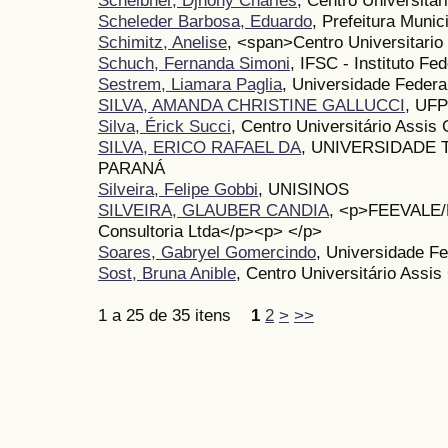
Scheibner, Djhony Charles
, Centro Universitá
Scheleder Barbosa, Eduardo
, Prefeitura Muni
Schimitz, Anelise
, <span>Centro Universitario
Schuch, Fernanda Simoni
, IFSC - Instituto Fe
Sestrem, Liamara Paglia
, Universidade Federa
SILVA, AMANDA CHRISTINE GALLUCCI
, UF
Silva, Érick Succi
, Centro Universitário Assis
SILVA, ERICO RAFAEL DA
, UNIVERSIDADE
PARANÁ
Silveira, Felipe Gobbi
, UNISINOS
SILVEIRA, GLAUBER CANDIA
, <p>FEEVALE/R
Consultoria Ltda</p><p> </p>
Soares, Gabryel Gomercindo
, Universidade Fe
Sost, Bruna Anible
, Centro Universitário Assi
1 a 25 de 35 itens
1
2
>
>>