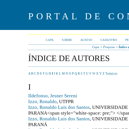
PORTAL DE CO
CAPA
SOBRE
ACESSO
CADASTRO
PE
Capa
>
Pesquisa
>
Índice 
ÍNDICE DE AUTORES
A
B
C
D
E
F
G
H
I
J
K
L
M
N
O
P
Q
R
S
T
U
V
W
X
Y
Z
Toda(o)s
I
Ildefonso, Jesner Sereni
Izzo, Ronaldo
, UTFPR
Izzo, Ronaldo Luis dos Santos
, UNIVERSIDADE
PARANA<span style="white-space: pre;"> </spa
Izzo, Ronaldo Luis dos Santos
, UNIVERSIDADE
PARANÁ