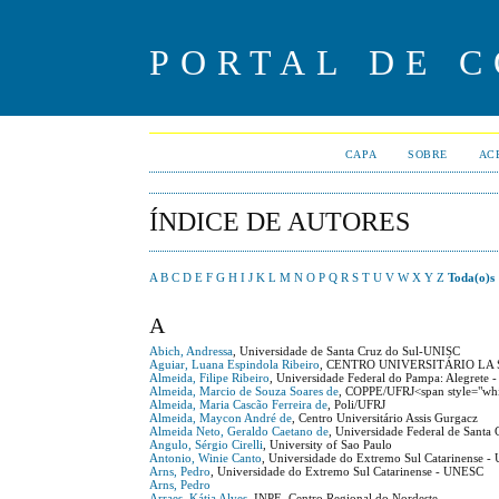
PORTAL DE 
CAPA
SOBRE
AC
ÍNDICE DE AUTORES
A
B
C
D
E
F
G
H
I
J
K
L
M
N
O
P
Q
R
S
T
U
V
W
X
Y
Z
Toda(o)s
A
Abich, Andressa
, Universidade de Santa Cruz do Sul-UNISC
Aguiar, Luana Espindola Ribeiro
, CENTRO UNIVERSITÁRIO LA 
Almeida, Filipe Ribeiro
, Universidade Federal do Pampa: Alegrete -
Almeida, Marcio de Souza Soares de
, COPPE/UFRJ<span style="whit
Almeida, Maria Cascão Ferreira de
, Poli/UFRJ
Almeida, Maycon André de
, Centro Universitário Assis Gurgacz
Almeida Neto, Geraldo Caetano de
, Universidade Federal de Santa 
Angulo, Sérgio Cirelli
, University of Sao Paulo
Antonio, Winie Canto
, Universidade do Extremo Sul Catarinense 
Arns, Pedro
, Universidade do Extremo Sul Catarinense - UNESC
Arns, Pedro
Arraes, Kátia Alves
, INPE, Centro Regional do Nordeste