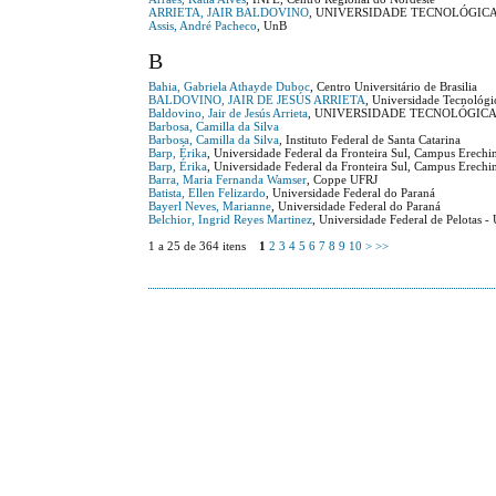
ARRIETA, JAIR BALDOVINO
, UNIVERSIDADE TECNOLÓGIC
Assis, André Pacheco
, UnB
B
Bahia, Gabriela Athayde Duboc
, Centro Universitário de Brasilia
BALDOVINO, JAIR DE JESÚS ARRIETA
, Universidade Tecnológi
Baldovino, Jair de Jesús Arrieta
, UNIVERSIDADE TECNOLÓGICA
Barbosa, Camilla da Silva
Barbosa, Camilla da Silva
, Instituto Federal de Santa Catarina
Barp, Érika
, Universidade Federal da Fronteira Sul, Campus Erechi
Barp, Érika
, Universidade Federal da Fronteira Sul, Campus Erech
Barra, Maria Fernanda Wamser
, Coppe UFRJ
Batista, Ellen Felizardo
, Universidade Federal do Paraná
Bayerl Neves, Marianne
, Universidade Federal do Paraná
Belchior, Ingrid Reyes Martinez
, Universidade Federal de Pelotas -
1 a 25 de 364 itens
1
2
3
4
5
6
7
8
9
10
>
>>