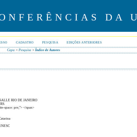
CONFERÊNCIAS DA 
ESSO
CADASTRO
PESQUISA
EDIÇÕES ANTERIORES
Capa
>
Pesquisa
>
Índice de Autores
SALLE RIO DE JANEIRO
 RS.
e-space: pre;"> </span>
Catarina
- UNESC