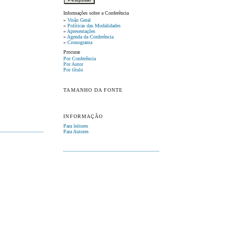
Informações sobre a Conferência
»
Visão Geral
»
Políticas das Modalidades
»
Apresentações
»
Agenda da Conferência
»
Cronograma
Procurar
Por Conferência
Por Autor
Por título
TAMANHO DA FONTE
INFORMAÇÃO
Para leitores
Para Autores