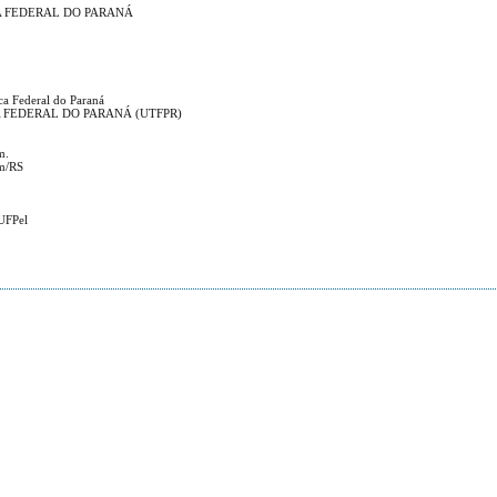
A FEDERAL DO PARANÁ
ca Federal do Paraná
 FEDERAL DO PARANÁ (UTFPR)
m.
im/RS
 UFPel