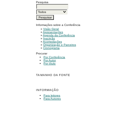
Pesquisa
Informações sobre a Conferência
»
Visão Geral
»
Apresentações
»
Agenda da Conferência
»
Inscrição
»
Acomodações
»
Organização e Parceiros
»
Cronograma
Procurar
Por Conferência
Por Autor
Por título
TAMANHO DA FONTE
INFORMAÇÃO
Para leitores
Para Autores