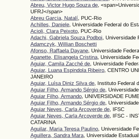
Abreu, Victor Hugo Souza de
, <span>Universid
UFRJ</span>
Abreu Garcia, Natalí
, PUC-Rio
Achilles, Daniele
, Universidade Federal do Es
Acioli, Clara Peixoto
, PUC-Rio
Adachi, Gabriela Souza Podboi
, Universidade 
Adamczyk, Willian Boschetti
Afonso, Raffaela Dayane
, Universidade Federa
Aganette, Elisangela Cristina
, Universidade Fe
Aguiar, Camila Zacché de
, Universidade Federa
Aguiar, Luana Espindola Ribeiro
, CENTRO UN
JANEIRO
Aguiar, Luísa Diniz Silva de
, Instituto Federal
Aguiar Filho, Armando Sérgio de
, Universida
Aguiar Filho, Armando
, UNIVERSIDADE FUM
Aguiar Filho, Armando Sérgio de
, Universida
Aguiar Neves, Carla Arcoverde de
, IFSC
Aguiar Neves, Carla Arcoverde de
, IFSC - I
CATARINA
Aguilar, Maria Teresa Paulino
, Universidade F
Aguillera, Sandra Mara
, Universidade Estadual