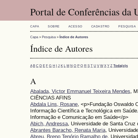
Portal de Conferências da
CAPA
SOBRE
ACESSO
CADASTRO
PESQUISA
Capa
>
Pesquisa
>
Índice de Autores
Índice de Autores
A
B
C
D
E
F
G
H
I
J
K
L
M
N
O
P
Q
R
S
T
U
V
W
X
Y
Z
Toda(o)s
A
Abalada, Victor Emmanuel Teixeira Mendes
, 
CIÊNCIAS AFINS
Abdala Lins, Rosane
, <p>Fundação Oswaldo Cr
Informação Científica e Tecnológica em Saú
Informação e Comunicação em Saúde</p>
Abich, Andressa
, Universidade de Santa Cruz
Abrantes Baracho, Renata Maria
, Universidad
Abreu, Breno Tenório Ramalho de
, Universidad