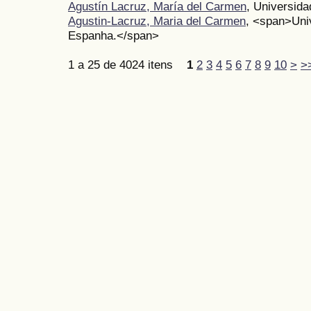
Agustín Lacruz, María del Carmen
, Universid
Agustin-Lacruz, Maria del Carmen
, <span>Uni
Espanha.</span>
1 a 25 de 4024 itens
1
2
3
4
5
6
7
8
9
10
>
>