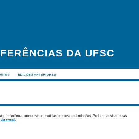
FERÊNCIAS DA UFSC
QUISA
EDIÇÕES ANTERIORES
sta conferência, como avisos, noticias ou novas submissões. Pode-se assinar estas
u
via e-mail.