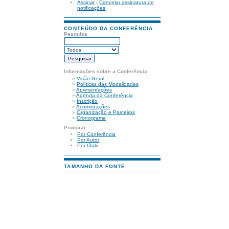
Assinar
/
Cancelar assinatura de
notificações
CONTEÚDO DA CONFERÊNCIA
Pesquisa
Informações sobre a Conferência
»
Visão Geral
»
Políticas das Modalidades
»
Apresentações
»
Agenda da Conferência
»
Inscrição
»
Acomodações
»
Organização e Parceiros
»
Cronograma
Procurar
Por Conferência
Por Autor
Por título
TAMANHO DA FONTE