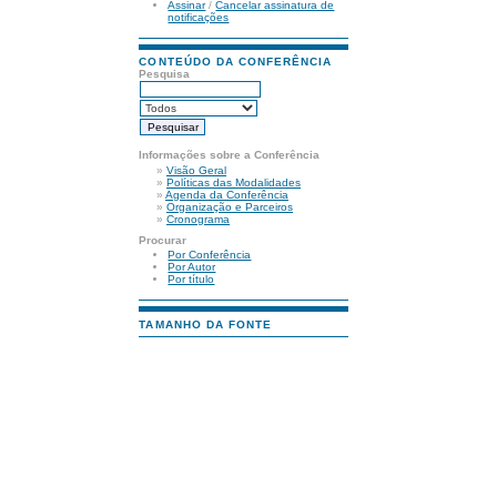
Assinar
/
Cancelar assinatura de
notificações
CONTEÚDO DA CONFERÊNCIA
Pesquisa
Informações sobre a Conferência
»
Visão Geral
»
Políticas das Modalidades
»
Agenda da Conferência
»
Organização e Parceiros
»
Cronograma
Procurar
Por Conferência
Por Autor
Por título
TAMANHO DA FONTE