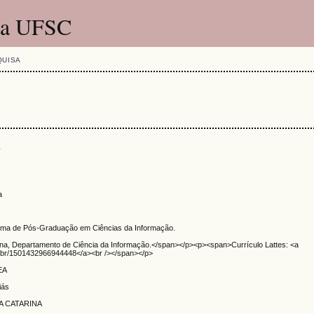
 da UFSC
QUISA
s
a
grama de Pós-Graduação em Ciências da Informação.
ina, Departamento de Ciência da Informação.</span></p><p><span>Currículo Lattes: <a
npq.br/1501432966944448</a><br /></span></p>
CEA
iás
A CATARINA