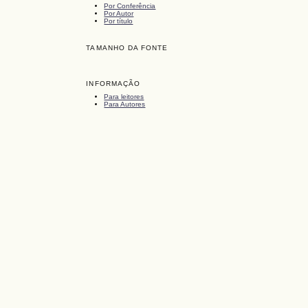
Por Conferência
Por Autor
Por título
TAMANHO DA FONTE
INFORMAÇÃO
Para leitores
Para Autores