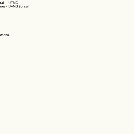
erais - UFMG
rais - UFMG (Brasil)
atarina