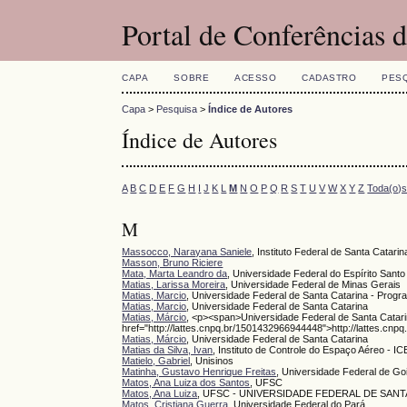
Portal de Conferências
CAPA
SOBRE
ACESSO
CADASTRO
PES
Capa
>
Pesquisa
>
Índice de Autores
Índice de Autores
A
B
C
D
E
F
G
H
I
J
K
L
M
N
O
P
Q
R
S
T
U
V
W
X
Y
Z
Toda(o)
M
Massocco, Narayana Saniele
, Instituto Federal de Santa Catarin
Masson, Bruno Riciere
Mata, Marta Leandro da
, Universidade Federal do Espírito Santo
Matias, Larissa Moreira
, Universidade Federal de Minas Gerais
Matias, Marcio
, Universidade Federal de Santa Catarina - Pro
Matias, Marcio
, Universidade Federal de Santa Catarina
Matias, Márcio
, <p><span>Universidade Federal de Santa Catar
href="http://lattes.cnpq.br/1501432966944448">http://lattes.c
Matias, Márcio
, Universidade Federal de Santa Catarina
Matias da Silva, Ivan
, Instituto de Controle do Espaço Aéreo - I
Matielo, Gabriel
, Unisinos
Matinha, Gustavo Henrique Freitas
, Universidade Federal de Go
Matos, Ana Luiza dos Santos
, UFSC
Matos, Ana Luiza
, UFSC - UNIVERSIDADE FEDERAL DE SANT
Matos, Cristiana Guerra
, Universidade Federal do Pará