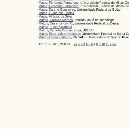
Matos, Fernanda Fernandes
, Universidade Federal de Minas G
Matos, Fernanda Fernandes
, Universidade Federal de Minas Ge
Matos, Karyne Gonçalves
, Universidade Federal de Goiás
Matos, Lucas dos Santos
Matos, Vinícius da Silva
Mattos, Carolina Moraes
, Instituto Mauá de Tecnologia
Mattos, César Lincoln C.
, Universidade Federal do Ceará
Mattos, Luísa Karam de
Mattos, Pâmella Alzerina Rosa
, UDESC
Mattos Pires, César Henrique
, Universidade Federal de Santa C
Mauro, Carlos Eduardo
, UNIVALI - Universidade do Vale do Itajaí
151 a 175 de 379 itens
<<
<
2
3
4
5
6
7
8
9
10
11
>
>>