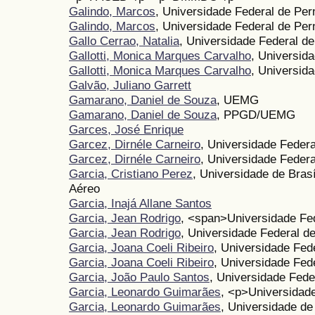
Galindo, Marcos
, Universidade Federal de Pe
Galindo, Marcos
, Universidade Federal de P
Gallo Cerrao, Natalia
, Universidade Federal d
Gallotti, Monica Marques Carvalho
, Universid
Gallotti, Monica Marques Carvalho
, Universid
Galvão, Juliano Garrett
Gamarano, Daniel de Souza
, UEMG
Gamarano, Daniel de Souza
, PPGD/UEMG
Garces, José Enrique
Garcez, Dirnéle Carneiro
, Universidade Feder
Garcez, Dirnéle Carneiro
, Universidade Feder
Garcia, Cristiano Perez
, Universidade de Brasí
Aéreo
Garcia, Inajá Allane Santos
Garcia, Jean Rodrigo
, <span>Universidade Fe
Garcia, Jean Rodrigo
, Universidade Federal d
Garcia, Joana Coeli Ribeiro
, Universidade Fed
Garcia, Joana Coeli Ribeiro
, Universidade Fed
Garcia, João Paulo Santos
, Universidade Fede
Garcia, Leonardo Guimarães
, <p>Universidad
Garcia, Leonardo Guimarães
, Universidade d