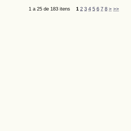
1 a 25 de 183 itens
1
2
3
4
5
6
7
8
>
>>