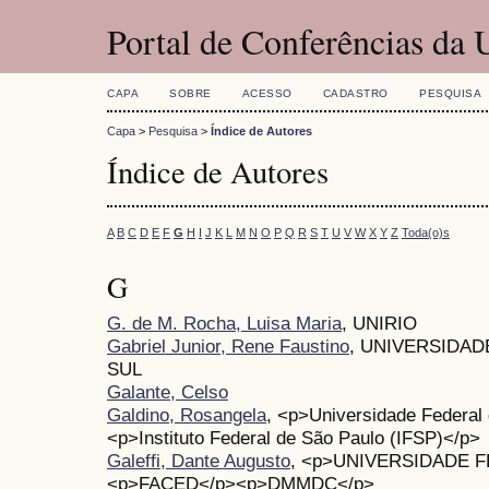
Portal de Conferências da
CAPA
SOBRE
ACESSO
CADASTRO
PESQUISA
Capa
>
Pesquisa
>
Índice de Autores
Índice de Autores
A
B
C
D
E
F
G
H
I
J
K
L
M
N
O
P
Q
R
S
T
U
V
W
X
Y
Z
Toda(o)s
G
G. de M. Rocha, Luisa Maria
, UNIRIO
Gabriel Junior, Rene Faustino
, UNIVERSIDA
SUL
Galante, Celso
Galdino, Rosangela
, <p>Universidade Federal
<p>Instituto Federal de São Paulo (IFSP)</p>
Galeffi, Dante Augusto
, <p>UNIVERSIDADE F
<p>FACED</p><p>DMMDC</p>