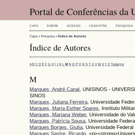
Portal de Conferências da
CAPA
SOBRE
ACESSO
CADASTRO
PESQUISA
Capa
>
Pesquisa
>
Índice de Autores
Índice de Autores
A
B
C
D
E
F
G
H
I
J
K
L
M
N
O
P
Q
R
S
T
U
V
W
X
Y
Z
Toda(o)s
M
Marques, André Canal
, UNISINOS - UNIVER
SINOS
Marques, Juliana Ferreira
, Universidade Feder
Marques, Maria Esther Soares
, Instituto Milit
Marques, Mariana Weber
, Universidade do Va
Marques, Patrícia Sousa
, Universidade Federa
Marques Borges, Giulia
, Universidade Federal
Marques Sastre, Ricardo
, <p><strong>Univers