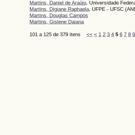
Martins, Daniel de Araújo
, Universidade Feder
Martins, Digiane Raphaela
, UFPE - UFSC (AN
Martins, Douglas Campos
Martins, Gislene Daiana
101 a 125 de 379 itens
<<
<
1
2
3
4
5
6
7
8
9