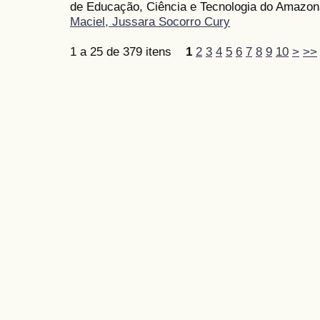
de Educação, Ciência e Tecnologia do Amazon
Maciel, Jussara Socorro Cury
1 a 25 de 379 itens
1
2
3
4
5
6
7
8
9
10
>
>>