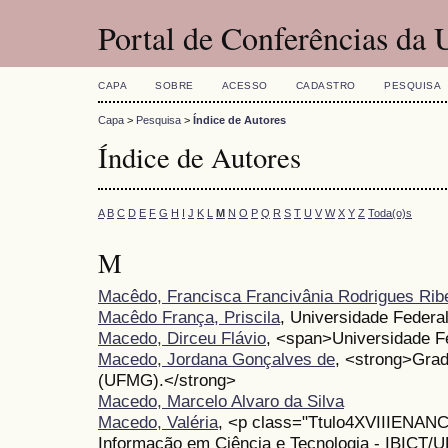
Portal de Conferências da
CAPA
SOBRE
ACESSO
CADASTRO
PESQUISA
Capa
>
Pesquisa
>
Índice de Autores
Índice de Autores
A
B
C
D
E
F
G
H
I
J
K
L
M
N
O
P
Q
R
S
T
U
V
W
X
Y
Z
Toda(o)s
M
Macêdo, Francisca Francivânia Rodrigues Rib
Macêdo França, Priscila
, Universidade Feder
Macedo, Dirceu Flávio
, <span>Universidade F
Macedo, Jordana Gonçalves de
, <strong>Grad
(UFMG).</strong>
Macedo, Marcelo Alvaro da Silva
Macedo, Valéria
, <p class="Ttulo4XVIIIENANCIB
Informação em Ciência e Tecnologia - IBICT/