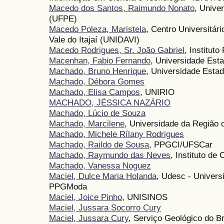
Macedo dos Santos, Raimundo Nonato
, Unive
(UFPE)
Macedo Poleza, Maristela
, Centro Universitár
Vale do Itajaí (UNIDAVI)
Macedo Rodrigues, Sr. João Gabriel
, Instituto
Macenhan, Fabio Fernando
, Universidade Est
Machado, Bruno Henrique
, Universidade Esta
Machado, Débora Gomes
Machado, Elisa Campos
, UNIRIO
MACHADO, JÉSSICA NAZÁRIO
Machado, Lúcio de Souza
Machado, Marcilene
, Universidade da Região d
Machado, Michele Rílany Rodrigues
Machado, Raildo de Sousa
, PPGCI/UFSCar
Machado, Raymundo das Neves
, Instituto d
Machado, Vanessa Noguez
Maciel, Dulce Maria Holanda
, Udesc - Univers
PPGModa
Maciel, Joice Pinho
, UNISINOS
Maciel, Jussara Socorro Cury
Maciel, Jussara Cury
, Serviço Geológico do B