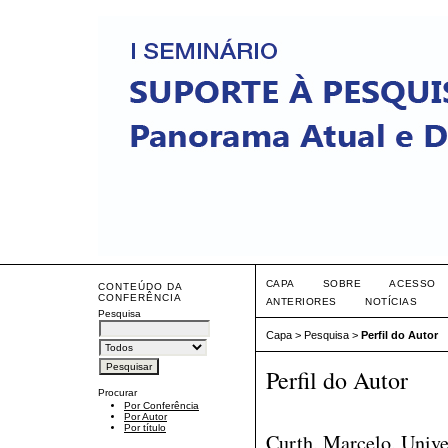
CAPA
SOBRE
ACESSO
CONTEÚDO DA
CONFERÊNCIA
ANTERIORES
NOTÍCIAS
Pesquisa
Capa
>
Pesquisa
>
Perfil do Autor
Perfil do Autor
Procurar
Por Conferência
Por Autor
Por título
Curth, Marcelo, Unive