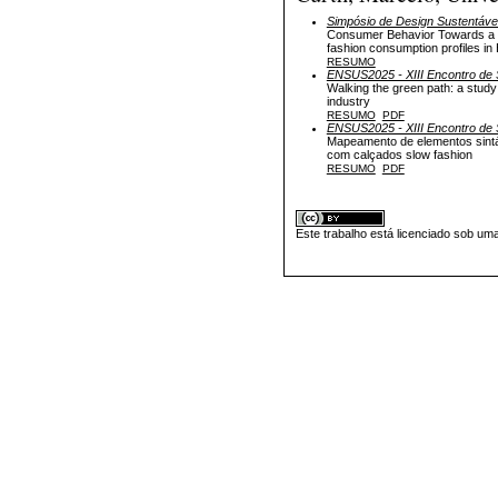
Simpósio de Design Sustentáve
Consumer Behavior Towards a M
fashion consumption profiles in 
RESUMO
ENSUS2025 - XIII Encontro de S
Walking the green path: a study 
industry
RESUMO
PDF
ENSUS2025 - XIII Encontro de S
Mapeamento de elementos sintá
com calçados slow fashion
RESUMO
PDF
Este trabalho está licenciado sob um