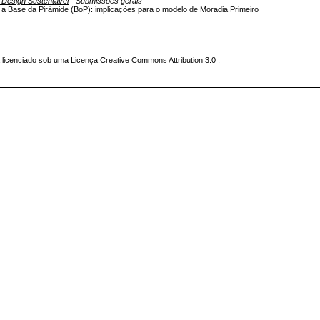
 Design Sustentável
- Submissões gerais
 a Base da Pirâmide (BoP): implicações para o modelo de Moradia Primeiro
á licenciado sob uma
Licença Creative Commons Attribution 3.0
.