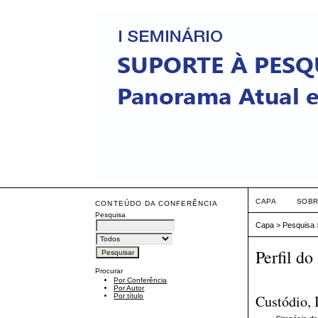
CAPA
SOB
CONTEÚDO DA CONFERÊNCIA
Pesquisa
Capa
>
Pesquisa
Perfil do
Procurar
Por Conferência
Por Autor
Custódio, 
Por título