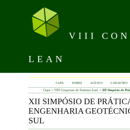
VIII CO
LEAN
CAPA
SOBRE
ACESSO
CADASTRO
Capa
>
VIII Congresso de Sistemas Lean
>
XII Simpósio de Prá
XII SIMPÓSIO DE PRÁTIC
ENGENHARIA GEOTÉCNI
SUL