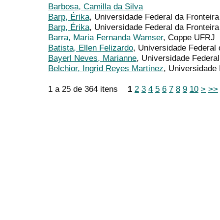
Barbosa, Camilla da Silva
Barp, Érika
, Universidade Federal da Fronteir
Barp, Érika
, Universidade Federal da Frontei
Barra, Maria Fernanda Wamser
, Coppe UFRJ
Batista, Ellen Felizardo
, Universidade Federal
Bayerl Neves, Marianne
, Universidade Federa
Belchior, Ingrid Reyes Martinez
, Universidade
1 a 25 de 364 itens
1
2
3
4
5
6
7
8
9
10
>
>>