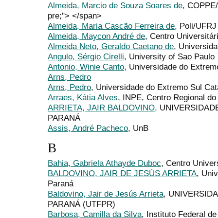
Almeida, Marcio de Souza Soares de
, COPPE/
pre;"> </span>
Almeida, Maria Cascão Ferreira de
, Poli/UFRJ
Almeida, Maycon André de
, Centro Universitá
Almeida Neto, Geraldo Caetano de
, Universid
Angulo, Sérgio Cirelli
, University of Sao Paulo
Antonio, Winie Canto
, Universidade do Extre
Arns, Pedro
Arns, Pedro
, Universidade do Extremo Sul Cat
Arraes, Kátia Alves
, INPE, Centro Regional do
ARRIETA, JAIR BALDOVINO
, UNIVERSIDAD
PARANÁ
Assis, André Pacheco
, UnB
B
Bahia, Gabriela Athayde Duboc
, Centro Univers
BALDOVINO, JAIR DE JESÚS ARRIETA
, Uni
Paraná
Baldovino, Jair de Jesús Arrieta
, UNIVERSID
PARANÁ (UTFPR)
Barbosa, Camilla da Silva
, Instituto Federal d