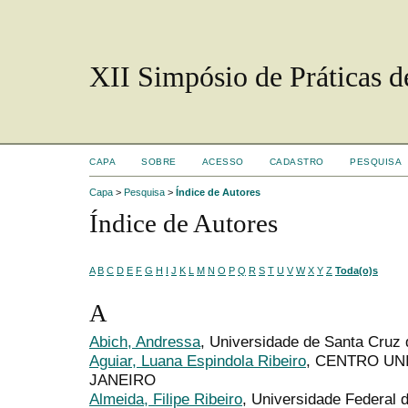
XII Simpósio de Práticas 
CAPA
SOBRE
ACESSO
CADASTRO
PESQUISA
Capa
>
Pesquisa
>
Índice de Autores
Índice de Autores
A
B
C
D
E
F
G
H
I
J
K
L
M
N
O
P
Q
R
S
T
U
V
W
X
Y
Z
Toda(o)s
A
Abich, Andressa
, Universidade de Santa Cruz
Aguiar, Luana Espindola Ribeiro
, CENTRO UN
JANEIRO
Almeida, Filipe Ribeiro
, Universidade Federal 