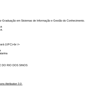
s-Graduação em Sistemas de Informação e Gestão do Conhecimento.
sa
sa.
eará (UFC)<br />
a
atarina
LE DO RIO DOS SINOS
ns Attribution 3.0
.