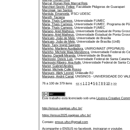
Marçal, Ronan Reis Marçal Reis
Marchiori Sezini, Felipe
, Faculdade Pitágoras de Guarapari
Marciniak, Ian Santos
Mardula, Emanoela
, IFSC/ UDESC
Mareth, Taciana
Maria, Thaís Campos
, Universidade FUMEC
Maria, Thaís Campos
, Universidade FUMEC. Programa de Pó
Maria, Thaís Campos
, Universidade FUMEC
Mariano, Ariel Matheus
, Universidade Estadual de Ponta Gros
Mariano, Ariel Matheus
, Universidade Estadual de Ponta Gros
Maricato, João de Melo
, Universidade de Brasília
Maricato, João de Melo
, Universidade de Brasília (UnB)
Marin, Tany Ingrid Sagredo
Marinho, Marilene Auxiliadora
, UNIRIO/MAST (PPGPMUS)
Marinho, Michele Maia Mendonça
, Universidade Federal do C
Marino, Danielli Miranda
, Universidade de Brasília
Marinoski, Deivis Luis
, Universidade Federal de Santa Catarin
Marinoski Ribeiro, Ana Kelly
, Universidade Federal de Santa C
Mariot, Gabriel Alcides
Mariot, Michele Colle Rosso
Marques, Aliely Leonel
, Unilasalle RJ
Marques, André Canal
, UNISINOS - UNIVERSIDADE DO VA
76 a 100 de 379 itens
<<
<
1
2
3
4
5
6
7
8
9
10
>
>>
Este trabalho está licenciado sob uma
Licença Creative Commo
http://ensus.paginas.ufsc.br/
https://ensus2025.paginas.ufsc.br/
Contato:
ensus.ufsc@gmail.com
Acompanhe o ENSUS no facebook, instragran e youtube.