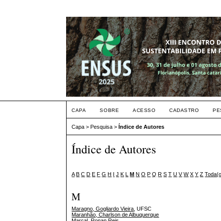
CAPA
SOBRE
ACESSO
CADASTRO
PE
Capa
>
Pesquisa
>
Índice de Autores
Índice de Autores
A
B
C
D
E
F
G
H
I
J
K
L
M
N
O
P
Q
R
S
T
U
V
W
X
Y
Z
Toda(
M
Maragno, Gogliardo Vieira
, UFSC
Maranhão, Charlson de Albuquerque
Marçal, Ronan Reis