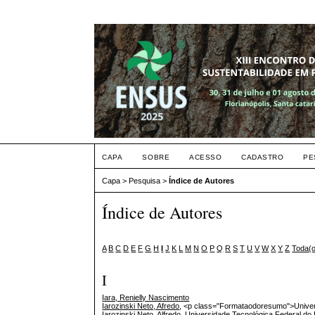
CAPA
SOBRE
ACESSO
CADASTRO
PE
Capa
>
Pesquisa
>
Índice de Autores
Índice de Autores
A
B
C
D
E
F
G
H
I
J
K
L
M
N
O
P
Q
R
S
T
U
V
W
X
Y
Z
Toda(
I
Iara, Renielly Nascimento
Iarozinski Neto, Afredo
, <p class="Formataodoresumo">Univer
Iarozinski Neto, Alfredo
, Universidade Tecnológica Federal do