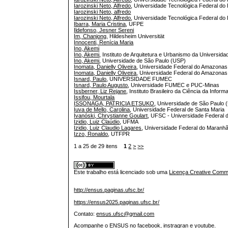
Iarozinski Neto, Alfredo
, Universidade Tecnológica Federal d
Iarozinski Neto, alfredo
Iarozinski Neto, Alfredo
, Universidade Tecnológica Federal do
Ibarra, Maria Cristina
, UFPE
Ildefonso, Jesner Sereni
Im, Chanjong
, Hildesheim Universität
Innocenti, Renícia Maria
Ino, Akemi
Ino, Akemi
, Instituto de Arquitetura e Urbanismo da Universi
Ino, Akemi
, Universidade de São Paulo (USP)
Inomata, Danielly Oliveira
, Universidade Federal do Amazonas
Inomata, Danielly Oliveira
, Universidade Federal do Amazona
Isnard, Paulo
, UNIVERSIDADE FUMEC
Isnard, Paulo Augusto
, Universidade FUMEC e PUC-Minas
Issberner, Liz Rejane
, Instituto Brasileiro da Ciência da Infor
Issifou, Mourtala
ISSONAGA, PATRICIA ETSUKO
, Universidade de São Paulo 
Iuva de Mello, Carolina
, Universidade Federal de Santa Maria
Ivanóski, Chrystianne Goulart
, UFSC - Universidade Federal 
Izidio, Luiz Claúdio
, UFMA
Izidio, Luiz Claudio Lagares
, Universidade Federal do Maranh
Izzo, Ronaldo
, UTFPR
1 a 25 de 29 itens
1
2
>
>>
Este trabalho está licenciado sob uma
Licença Creative Commo
http://ensus.paginas.ufsc.br/
https://ensus2025.paginas.ufsc.br/
Contato:
ensus.ufsc@gmail.com
Acompanhe o ENSUS no facebook, instragran e youtube.