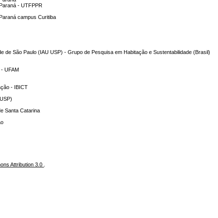
o Paraná - UTFPPR
 Paraná campus Curitiba
dade de São Paulo (IAU USP) - Grupo de Pesquisa em Habitação e Sustentabilidade (Brasil)
s - UFAM
mação - IBICT
(USP)
de Santa Catarina
ão
ns Attribution 3.0
.