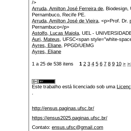
/>
Arruda, Amilton José Ferreira de
, Biodesign,
Pernambuco, Recife PE.
Arruda, Amilton José de Vieira
, <p>Prof. Dr.
Pernambuco</p>
Astolfo, Lucas Maiola
, UEL - UNIVERSIDA
Auri, Mateus
, UFSC<span style="white-space
Ayres, Eliane
, PPGD/UEMG
Ayres, Eliane
1 a 25 de 538 itens
1
2
3
4
5
6
7
8
9
10
>
>
Este trabalho está licenciado sob uma
Licenç
.
http://ensus.paginas.ufsc.br/
https://ensus2025.paginas.ufsc.br/
Contato:
ensus.ufsc@gmail.com