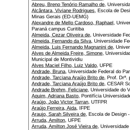
Abreu, Breno Tenório Ramalho de
, Universid
Alcântara, Viviane Rodrigues
, Escola de Des
Minas Gerais (ED-UEMG)
Alexandre de Mello Cardoso, Raphael
, Unive
Paraná campus Curitiba
Almeida, Cezar Oliveira de
, Universidade Fe
Almeida, Fernando da Silva
, Universidade Fe
Almeida, Luis Fernando Magnanini de
, Unive
Alves de Almeida Freire, Simone
, Universida
Municipal de Montividiu
Alves Maciel Filho, Luiz Valdo
, UFPE
Andrade, Bruna
, Universidade Federal do Pa
Andrade, Tarciana Araújo Brito de
, Prof. Dr
Andrade, Tarciana Araújo Brito de
, CESAR Sc
Andrade Brehm, Feliciane
, Universidade do 
Aquim, Adriana Basto
, Pontifícia Universidad
Araújo, João Victor Tarran
, UTFPR
Araújo Ferreira, Aida
, IFPE
Araujo, Sarah Silveira de
, Escola de Design
Arruda, Amilton
, UFPE
Arruda, Amilton José Vieira de
, Universidad