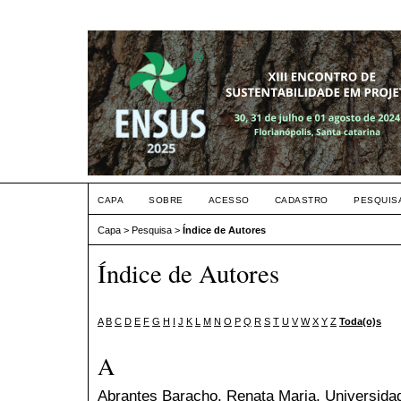
CAPA
SOBRE
ACESSO
CADASTRO
PESQUIS
Capa
>
Pesquisa
>
Índice de Autores
Índice de Autores
A
B
C
D
E
F
G
H
I
J
K
L
M
N
O
P
Q
R
S
T
U
V
W
X
Y
Z
Toda(o)s
A
Abrantes Baracho, Renata Maria
, Universida