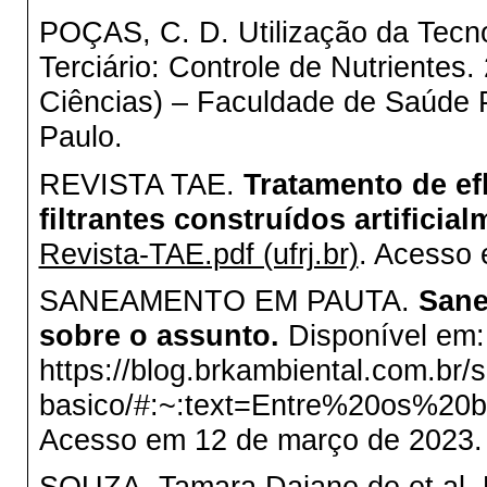
POÇAS, C. D. Utilização da Tecn
Terciário: Controle de Nutrientes
Ciências) – Faculdade de Saúde 
Paulo.
REVISTA TAE.
Tratamento de ef
filtrantes construídos artificia
Revista-TAE.pdf (ufrj.br)
. Acesso
SANEAMENTO EM PAUTA.
Sane
sobre o assunto.
Disponível em:
https://blog.brkambiental.com.br
basico/#:~:text=Entre%20os
Acesso em 12 de março de 2023.
SOUZA, Tamara Daiane de et al. 