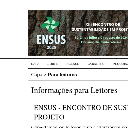
CAPA
SOBRE
ACESSO
CADASTRO
PESQUIS
Capa
>
Para leitores
Informações para Leitores
ENSUS - ENCONTRO DE SU
PROJETO
Convidamos os leitores a se cadastrarem no 