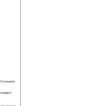
OU pesquisa
ciológico"
a das maiores