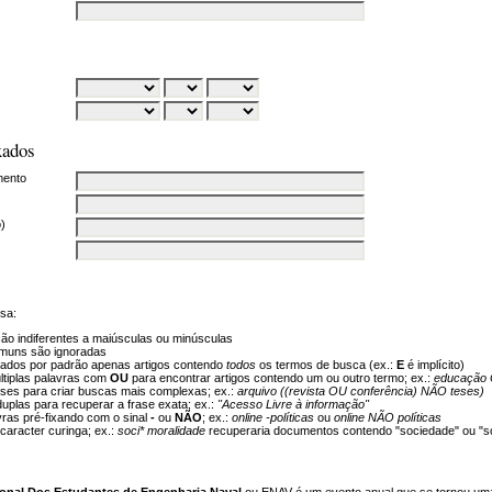
xados
mento
o)
sa:
ão indiferentes a maiúsculas ou minúsculas
muns são ignoradas
ados por padrão apenas artigos contendo
todos
os termos de busca (ex.:
E
é implícito)
tiplas palavras com
OU
para encontrar artigos contendo um ou outro termo; ex.:
educação 
ses para criar buscas mais complexas; ex.:
arquivo ((revista OU conferência) NÃO teses)
uplas para recuperar a frase exata; ex.:
"Acesso Livre à informação"
vras pré-fixando com o sinal
-
ou
NÃO
; ex.:
online -políticas
ou
online NÃO políticas
aracter curinga; ex.:
soci* moralidade
recuperaria documentos contendo "sociedade" ou "so
onal Dos Estudantes de Engenharia Naval
ou ENAV é um evento anual que se tornou um