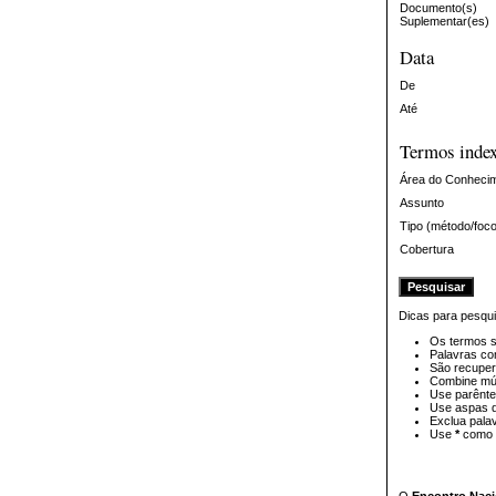
Documento(s)
Suplementar(es)
Data
De
Até
Termos inde
Área do Conheci
Assunto
Tipo (método/foc
Cobertura
Dicas para pesqui
Os termos s
Palavras co
São recuper
Combine múl
Use parênte
Use aspas d
Exclua pala
Use
*
como c
O
Encontro Naci