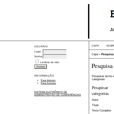
CAPA
SOB
USUÁRIO
Login
Capa
>
Pesquisa
Senha
Lembrar de mim
Pesquisa
INFORMAÇÃO
Pesquisar termo 
categorias
Para leitores
Para Autores
Pesquisar
categorias
SISTEMA ELETRÔNICO DE
ADMINISTRAÇÃO DE CONFERÊNCIAS
Autor
Título
Texto Completo