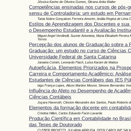
Jéssica Karine de Oliveira Gomes, Silvana Anita Walter
Competências ensinadas nos cursos de pós-g
sensu de Controladoria: um estudo em Pernam
Tania Nobre Gonçalves Ferreira Amorim, Anália Regina de Lima Ol
Estilos de Aprendizagem dos Discentes e sua 
o Desempenho Estudantil e a Avaliação Instit
Miguel Angel Verdinelli, Suzete Antonieta, Maria Elisabeth Pereir
Terres
Percepção dos alunos de Graduação sobre a 
Graduação: um estudo no curso de Ciências C
Universidade Federal de Santa Catarina
Janaina Comim, Leonardo Flach, Luísa Karam de Mattos
Autoeficácia, Elementos Priorizados na Prosp
Carreira e Comportamento Acadêmico: Anális
Estudantes de Ciências Contábeis das IES Pú
Iago França Lopes, Alison Martins Meurer, Simone Bernardes Vo
Influência do Afeto no Desempenho de Acadê
Ciências Contábeis
Juçara Haveroth, Cleston Alexandre dos Santos, Paulo Roberto 
Elementos da formação docente em contabilid
Cristina Hillen, Carlos Eduardo Facin Lavarda
Produção Científica em Contabilidade no Brasil
das Teses de Doutorado
CLEBER BROIETTI, JULIANA ARRUDA, DEISI CAROLINE SALM