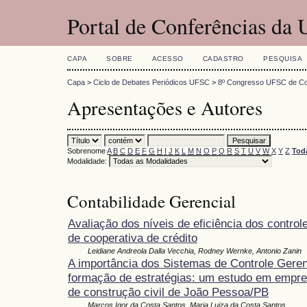
Portal de Conferências da
CAPA
SOBRE
ACESSO
CADASTRO
PESQUISA
Capa
>
Ciclo de Debates Periódicos UFSC
>
8º Congresso UFSC de Con
Apresentações e Autores
Sobrenome
A
B
C
D
E
F
G
H
I
J
K
L
M
N
O
P
Q
R
S
T
U
V
W
X
Y
Z
Tod
Modalidade:
Contabilidade Gerencial
Avaliação dos níveis de eficiência dos control
de cooperativa de crédito
Leidiane Andreola Dalla Vecchia, Rodney Wernke, Antonio Zanin
A importância dos Sistemas de Controle Geren
formação de estratégias: um estudo em empre
de construção civil de João Pessoa/PB
Marcos Igor da Costa Santos, Maria Luiza da Costa Santos