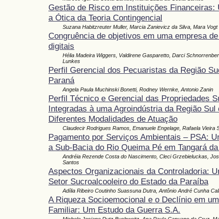
Gestão de Risco em Instituições Financeiras
a Ótica da Teoria Contingencial
Suzana Habitzreuter Muller, Marcia Zanievicz da Silva, Mara Vogt
Congruência de objetivos em uma empresa de
digitais
Hélia Madeira Wiggers, Valdirene Gasparetto, Darci Schnorrenber
Lunkes
Perfil Gerencial dos Pecuaristas da Região S
Paraná
Angela Paula Muchinski Bonetti, Rodney Wernke, Antonio Zanin
Perfil Técnico e Gerencial das Propriedades S
Integradas à uma Agroindústria da Região Sul 
Diferentes Modalidades de Atuação
Claudecir Rodrigues Ramos, Emanuele Engelage, Rafaela Vieira 
Pagamento por Serviços Ambientais – PSA: U
a Sub-Bacia do Rio Queima Pé em Tangará da
Andréia Rezende Costa do Nascimento, Cleci Grzebieluckas, Jos
Santos
Aspectos Organizacionais da Controladoria: U
Setor Sucroalcooleiro do Estado da Paraíba
Adília Ribeiro Coutinho Suassuna Dutra, Antônio André Cunha Cal
A Riqueza Socioemocional e o Declínio em u
Familiar: Um Estudo da Guerra S.A.
Michele Josiane Rutz Buchweitz, Ana Paula Capuano da Cruz, M