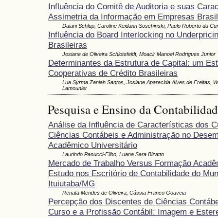
Influência do Comitê de Auditoria e suas Carac
Assimetria da Informação em Empresas Brasil
Daiani Schlup, Caroline Keidann Soschinski, Paulo Roberto da Cunh
Influência do Board Interlocking no Underpric
Brasileiras
Josiane de Oliveira Schlotefeldt, Moacir Manoel Rodrigues Junior
Determinantes da Estrutura de Capital: um Es
Cooperativas de Crédito Brasileiras
Lua Syrma Zaniah Santos, Josiane Aparecida Alves de Freitas, 
Lamounier
Pesquisa e Ensino da Contabilida
Análise da Influência de Características dos 
Ciências Contábeis e Administração no Dese
Acadêmico Universitário
Laurindo Panucci-Filho, Luana Sara Bizatto
Mercado de Trabalho Versus Formação Acadê
Estudo nos Escritório de Contabilidade do Mun
Ituiutaba/MG
Renata Mendes de Oliveira, Cássia Franco Gouveia
Percepção dos Discentes de Ciências Contábe
Curso e a Profissão Contábil: Imagem e Ester