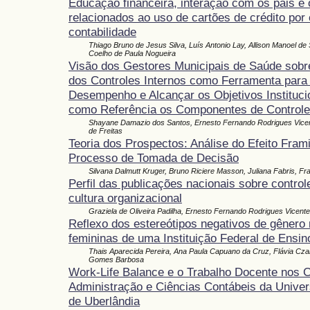
Educação financeira, interação com os pais e 
relacionados ao uso de cartões de crédito por
contabilidade
Thiago Bruno de Jesus Silva, Luís Antonio Lay, Allison Manoel de 
Coelho de Paula Nogueira
Visão dos Gestores Municipais de Saúde sobre
dos Controles Internos como Ferramenta para
Desempenho e Alcançar os Objetivos Instituci
como Referência os Componentes de Control
Shayane Damazio dos Santos, Ernesto Fernando Rodrigues Vice
de Freitas
Teoria dos Prospectos: Análise do Efeito Fram
Processo de Tomada de Decisão
Silvana Dalmutt Kruger, Bruno Riciere Masson, Juliana Fabris, Fra
Perfil das publicações nacionais sobre control
cultura organizacional
Graziela de Oliveira Padilha, Ernesto Fernando Rodrigues Vicente
Reflexo dos estereótipos negativos de gênero 
femininas de uma Instituição Federal de Ensin
Thais Aparecida Pereira, Ana Paula Capuano da Cruz, Flávia Cza
Gomes Barbosa
Work-Life Balance e o Trabalho Docente nos 
Administração e Ciências Contábeis da Univer
de Uberlândia