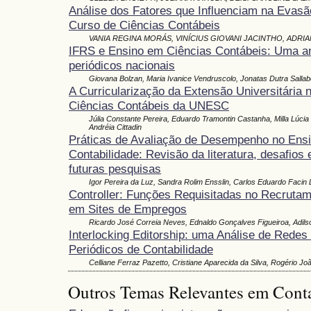
Análise dos Fatores que Influenciam na Evas
Curso de Ciências Contábeis
VANIA REGINA MORÁS, VINÍCIUS GIOVANI JACINTHO, ADRI
IFRS e Ensino em Ciências Contábeis: Uma a
periódicos nacionais
Giovana Bolzan, Maria Ivanice Vendruscolo, Jonatas Dutra Sallaber
A Curricularização da Extensão Universitária 
Ciências Contábeis da UNESC
Júlia Constante Pereira, Eduardo Tramontin Castanha, Milla Lúcia
Andréia Cittadin
Práticas de Avaliação de Desempenho no Ens
Contabilidade: Revisão da literatura, desafios
futuras pesquisas
Igor Pereira da Luz, Sandra Rolim Ensslin, Carlos Eduardo Facin
Controller: Funções Requisitadas no Recruta
em Sites de Empregos
Ricardo José Correia Neves, Ednaldo Gonçalves Figueiroa, Adils
Interlocking Editorship: uma Análise de Redes 
Periódicos de Contabilidade
Celliane Ferraz Pazetto, Cristiane Aparecida da Silva, Rogério J
Outros Temas Relevantes em Cont