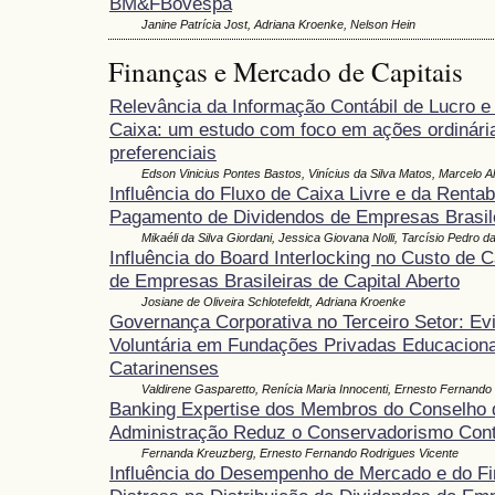
BM&FBovespa
Janine Patrícia Jost, Adriana Kroenke, Nelson Hein
Finanças e Mercado de Capitais
Relevância da Informação Contábil de Lucro e
Caixa: um estudo com foco em ações ordinári
preferenciais
Edson Vinicius Pontes Bastos, Vinícius da Silva Matos, Marcelo A
Influência do Fluxo de Caixa Livre e da Rentab
Pagamento de Dividendos de Empresas Brasil
Mikaéli da Silva Giordani, Jessica Giovana Nolli, Tarcísio Pedro da
Influência do Board Interlocking no Custo de C
de Empresas Brasileiras de Capital Aberto
Josiane de Oliveira Schlotefeldt, Adriana Kroenke
Governança Corporativa no Terceiro Setor: Ev
Voluntária em Fundações Privadas Educaciona
Catarinenses
Valdirene Gasparetto, Renícia Maria Innocenti, Ernesto Fernando
Banking Expertise dos Membros do Conselho 
Administração Reduz o Conservadorismo Cont
Fernanda Kreuzberg, Ernesto Fernando Rodrigues Vicente
Influência do Desempenho de Mercado e do Fi