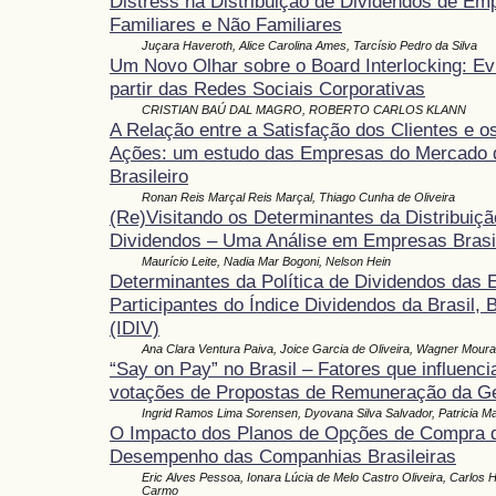
Distress na Distribuição de Dividendos de Em
Familiares e Não Familiares
Juçara Haveroth, Alice Carolina Ames, Tarcísio Pedro da Silva
Um Novo Olhar sobre o Board Interlocking: Ev
partir das Redes Sociais Corporativas
CRISTIAN BAÚ DAL MAGRO, ROBERTO CARLOS KLANN
A Relação entre a Satisfação dos Clientes e o
Ações: um estudo das Empresas do Mercado d
Brasileiro
Ronan Reis Marçal Reis Marçal, Thiago Cunha de Oliveira
(Re)Visitando os Determinantes da Distribuiçã
Dividendos – Uma Análise em Empresas Brasi
Maurício Leite, Nadia Mar Bogoni, Nelson Hein
Determinantes da Política de Dividendos das
Participantes do Índice Dividendos da Brasil, 
(IDIV)
Ana Clara Ventura Paiva, Joice Garcia de Oliveira, Wagner Mour
“Say on Pay” no Brasil – Fatores que influenc
votações de Propostas de Remuneração da G
Ingrid Ramos Lima Sorensen, Dyovana Silva Salvador, Patricia Ma
O Impacto dos Planos de Opções de Compra 
Desempenho das Companhias Brasileiras
Eric Alves Pessoa, Ionara Lúcia de Melo Castro Oliveira, Carlos H
Carmo