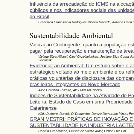
Influência da arrecadação do ICMS na alocaç
públicos e nos indicadores sociais das unidad
do Brasil
Francisca Francivânia Rodrigues Ribeiro Macêdo, Adriana Carla 
Sustentabilidade Ambiental
Valoração Contingente: quanto a população est
pagar pela recuperação e manutenção de área
Viviane Silva Nifossi, Cleci Grzebieluckas, Josiane Silva Costa d
Socoloski
Evidenciação Ambiental: Um estudo sobre o a
estratégico voltado ao meio ambiente e os ref
práticas voluntárias de disclosure das compan
brasileiras integrantes do Novo Mercado
Aline Christina Teixeira, Alex Mussoi Ribeiro
Índices de Sustentabilidade na Atividade de P
Leiteira: Estudo de Caso em uma Propriedade 
Catarinense
Kátia Dalcero, Daniela Di Domenico, Denize Demarche Minatti Fer
GRAN MESTRI: PRÁTICAS DE INOVAÇÃO E
SUSTENTABILIDADE NA INDÚSTRIA LÁCTE
Daniéla Pesamosca, Evelise de Souza Auler, Odilon Luiz Poli