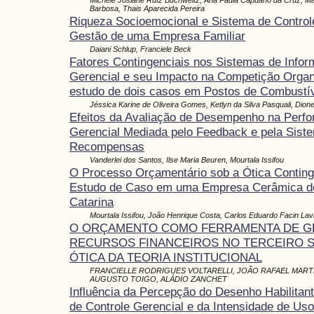
Barbosa, Thais Aparecida Pereira
Riqueza Socioemocional e Sistema de Controle
Gestão de uma Empresa Familiar
Daiani Schlup, Franciele Beck
Fatores Contingenciais nos Sistemas de Info
Gerencial e seu Impacto na Competição Organ
estudo de dois casos em Postos de Combustí
Jéssica Karine de Oliveira Gomes, Ketlyn da Silva Pasquali, Dio
Efeitos da Avaliação de Desempenho na Perf
Gerencial Mediada pelo Feedback e pela Siste
Recompensas
Vanderlei dos Santos, Ilse Maria Beuren, Mourtala Issifou
O Processo Orçamentário sob a Ótica Conting
Estudo de Caso em uma Empresa Cerâmica d
Catarina
Mourtala Issifou, João Henrique Costa, Carlos Eduardo Facin La
O ORÇAMENTO COMO FERRAMENTA DE G
RECURSOS FINANCEIROS NO TERCEIRO S
ÓTICA DA TEORIA INSTITUCIONAL
FRANCIELLE RODRIGUES VOLTARELLI, JOÃO RAFAEL MAR
AUGUSTO TOIGO, ALÁDIO ZANCHET
Influência da Percepção do Desenho Habilitan
de Controle Gerencial e da Intensidade de Us