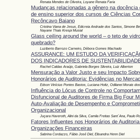
Renata Mendes de Oliveira, Loyane Renata Faria
Mudanças relacionadas a gênero na docência d
de ensino superior dos cursos de Ciências Co
Recôncavo Baiano
Cristina Viana de Jesus, Edicreia Andrade dos Santos, Simone B
Nayane Thais Krespi Musial
Glass ceiling around the world – o teto de vid
quebrado?
Luziberto Barrozo Carneiro, Débora Gomes Machado
ASSURANCE: UM ESTUDO DA VERIFICAÇÃ
DOS INDICADORES DE SUSTENTABILIDADE
Rachel Caldas Araújo, Gabriela Borges Silveira, Luiz Alberton
Mensuração a Valor Justo e seu Impacto Sobr
Honorários de Auditoria: Evidências no Mercad
Edson Vinícius Pontes Bastos, Luciana Holtz, Odilanei Morais do
Influência do Lócus de Controle no Comporta
Disfuncional de Auditores de Firma Big Four 
Auto-Avaliação de Desempenho e Compromet
Organizacional
Juçara Haveroth, Alini da Silva, Camila Freitas Sant´Ana, Paulo 
Fatores Influentes nos Honorários de Auditoria
Organizações Financeiras
Sabrina Cordazzo, Fábio José Diel, Elisandra Henn Diel