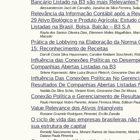
Bancário Listado na B3 são mais Relevantes?
Alessanderson Jacó de Carvalho, Janaína da Silva Ferreira, Sulia
Relevância da Informação Contábil após a Re
29 Ativo Biológico e Produto Agrícola: Estud
Listadas na Brasil, Bolsa, Balcão – B3 S.A
Rayla dos Santos Oliveira Dias, Etiennem Molles Magalhães, Marc
Macedo
Prática de Lobbying na Elaboração da Norma 
15: Reconhecimento de Receitas
Darclê Costa Silva Haussmann, Caroline Keidann Soschinski, Rob
Influência das Conexões Políticas no Desemp
Companhias Abertas Listadas na B3
Sirlene Koprowski, Aline Luiza Brusco Pletsch, Geovanne Dias d
Influência Das Conexões Políticas No Gerenc
Resultados De Companhias Abertas Listadas 
Natália Da Silva Schio, Viviane Krein, Geovanne Dias De Moura
Conexão Política e Gerenciamento de Resultad
Paulo Henrique Nobre Parente, Ariane Firmeza Mota, Edilson Pau
Value Relevance dos Ativos Intangíveis
Rosiane Graziele Rodrigues Pimentel, Ercílio Zanolla
O ciclo de vida das empresas brasileiras não f
sua estrutura de capital
Renielly Nascimento Iara, Monize Ramos do Nascimento, Moisés 
Daiana Paula Pimenta