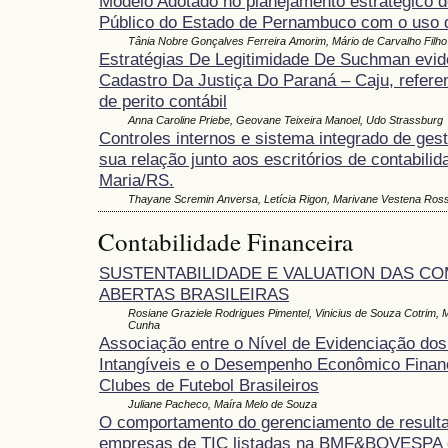
Modelo Adotado no planejamento estratégico d
Público do Estado de Pernambuco com o uso
Tânia Nobre Gonçalves Ferreira Amorim, Mário de Carvalho Filho
Estratégias De Legitimidade De Suchman evid
Cadastro Da Justiça Do Paraná – Caju, referen
de perito contábil
Anna Caroline Priebe, Geovane Teixeira Manoel, Udo Strassburg
Controles internos e sistema integrado de gest
sua relação junto aos escritórios de contabili
Maria/RS.
Thayane Scremin Anversa, Letícia Rigon, Marivane Vestena Ross
Contabilidade Financeira
SUSTENTABILIDADE E VALUATION DAS C
ABERTAS BRASILEIRAS
Rosiane Graziele Rodrigues Pimentel, Vinicius de Souza Cotrim, 
Cunha
Associação entre o Nível de Evidenciação dos
Intangíveis e o Desempenho Econômico Finan
Clubes de Futebol Brasileiros
Juliane Pacheco, Maíra Melo de Souza
O comportamento do gerenciamento de result
empresas de TIC listadas na BMF&BOVESPA 