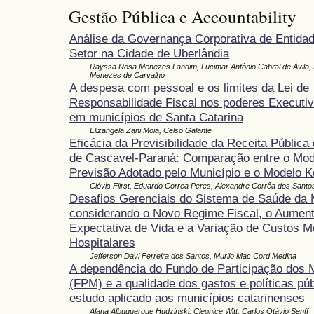
Gestão Pública e Accountability
Análise da Governança Corporativa de Entidad
Setor na Cidade de Uberlândia
Rayssa Rosa Menezes Landim, Lucimar Antônio Cabral de Ávila,
Menezes de Carvalho
A despesa com pessoal e os limites da Lei de
Responsabilidade Fiscal nos poderes Executivo
em municípios de Santa Catarina
Elizangela Zani Moia, Celso Galante
Eficácia da Previsibilidade da Receita Pública
de Cascavel-Paraná: Comparação entre o Mod
Previsão Adotado pelo Município e o Modelo 
Clóvis Fiirst, Eduardo Correa Peres, Alexandre Corrêa dos Santo
Desafios Gerenciais do Sistema de Saúde da 
considerando o Novo Regime Fiscal, o Aumen
Expectativa de Vida e a Variação de Custos M
Hospitalares
Jefferson Davi Ferreira dos Santos, Murilo Mac Cord Medina
A dependência do Fundo de Participação dos 
(FPM) e a qualidade dos gastos e políticas pú
estudo aplicado aos municípios catarinenses
Alana Albuquerque Hudzinski, Cleonice Witt, Carlos Otávio Senff