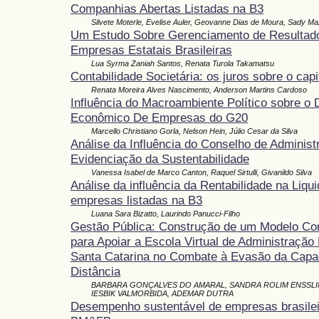
Companhias Abertas Listadas na B3
Silvete Moterle, Evelise Auler, Geovanne Dias de Moura, Sady Ma
Um Estudo Sobre Gerenciamento de Resultad
Empresas Estatais Brasileiras
Lua Syrma Zaniah Santos, Renata Turola Takamatsu
Contabilidade Societária: os juros sobre o capi
Renata Moreira Alves Nascimento, Anderson Martins Cardoso
Influência do Macroambiente Político sobre 
Econômico De Empresas do G20
Marcello Christiano Gorla, Nelson Hein, Júlio Cesar da Silva
Análise da Influência do Conselho de Administ
Evidenciação da Sustentabilidade
Vanessa Isabel de Marco Canton, Raquel Sirtulli, Givanildo Silva
Análise da influência da Rentabilidade na Liqu
empresas listadas na B3
Luana Sara Bizatto, Laurindo Panucci-Filho
Gestão Pública: Construção de um Modelo Con
para Apoiar a Escola Virtual de Administração
Santa Catarina no Combate à Evasão da Capa
Distância
BARBARA GONÇALVES DO AMARAL, SANDRA ROLIM ENSSLI
IESBIK VALMORBIDA, ADEMAR DUTRA
Desempenho sustentável de empresas brasileir