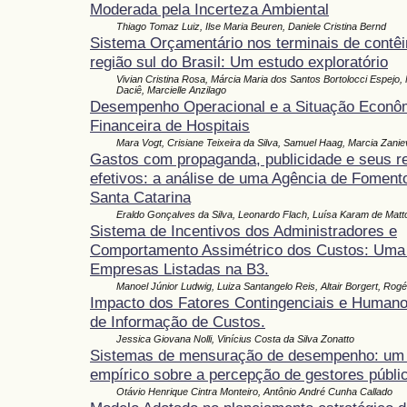
Moderada pela Incerteza Ambiental
Thiago Tomaz Luiz, Ilse Maria Beuren, Daniele Cristina Bernd
Sistema Orçamentário nos terminais de contêi
região sul do Brasil: Um estudo exploratório
Vivian Cristina Rosa, Márcia Maria dos Santos Bortolocci Espejo,
Daciê, Marcielle Anzilago
Desempenho Operacional e a Situação Econô
Financeira de Hospitais
Mara Vogt, Crisiane Teixeira da Silva, Samuel Haag, Marcia Zaniev
Gastos com propaganda, publicidade e seus r
efetivos: a análise de uma Agência de Foment
Santa Catarina
Eraldo Gonçalves da Silva, Leonardo Flach, Luísa Karam de Matt
Sistema de Incentivos dos Administradores e
Comportamento Assimétrico dos Custos: Uma 
Empresas Listadas na B3.
Manoel Júnior Ludwig, Luiza Santangelo Reis, Altair Borgert, Rog
Impacto dos Fatores Contingenciais e Human
de Informação de Custos.
Jessica Giovana Nolli, Vinícius Costa da Silva Zonatto
Sistemas de mensuração de desempenho: um
empírico sobre a percepção de gestores públi
Otávio Henrique Cintra Monteiro, Antônio André Cunha Callado