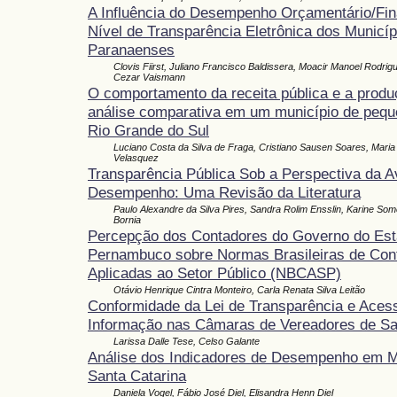
A Influência do Desempenho Orçamentário/Fin
Nível de Transparência Eletrônica dos Municíp
Paranaenses
Clovis Fiirst, Juliano Francisco Baldissera, Moacir Manoel Rodrig
Cezar Vaismann
O comportamento da receita pública e a produç
análise comparativa em um município de pequ
Rio Grande do Sul
Luciano Costa da Silva de Fraga, Cristiano Sausen Soares, Mari
Velasquez
Transparência Pública Sob a Perspectiva da A
Desempenho: Uma Revisão da Literatura
Paulo Alexandre da Silva Pires, Sandra Rolim Ensslin, Karine Som
Bornia
Percepção dos Contadores do Governo do Est
Pernambuco sobre Normas Brasileiras de Cont
Aplicadas ao Setor Público (NBCASP)
Otávio Henrique Cintra Monteiro, Carla Renata Silva Leitão
Conformidade da Lei de Transparência e Aces
Informação nas Câmaras de Vereadores de Sa
Larissa Dalle Tese, Celso Galante
Análise dos Indicadores de Desempenho em M
Santa Catarina
Daniela Vogel, Fábio José Diel, Elisandra Henn Diel