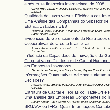
e pós crise financeira internacional de 2008
Clovis Fiirst, Juliano Francisco Baldissera, Mauricio Hellmann Pedr
Dalberto
Qualidade do Lucro versus Eficiência dos Inve
Uma Análise das Companhias do Subsetor de 
Elétrica Listadas na B3
Thaynara Pietro Fernandes, Edgar Maria Ferreira da Costa, Josima
Rafael Martins Noriller
Evidências de Gerenciamento de Resultados 
Cooperativas de Crédito Brasileiras
Josiane Aparecida Alves de Freitas, Jose Roberto de Souza Fran
Takamatsu
Influência da Capacidade de Inovação e da G
Corporativa no Disclosure de Capital Humano:
em Empresas Inovadoras
Alison Martins Meurer, Iago França Lopes, Nayane Thais Krespi M
Informações Quantitativas Adicionais afetam a
Decisões?
Rodrigo Rengel, Ernando Fagundes, Darci Schnorrenberger, Ale
Carvalho
Estrutura de Capital e Teorias do Trade-Off e 
uma análise das Empresas Componentes do Í
Débora Santos, Joice Garcia de Oliveira, Bruna Camargos Avelin
BRGAAP ou IFRS: Quais Informações Contábe