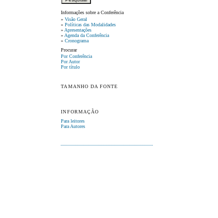
Informações sobre a Conferência
»
Visão Geral
»
Políticas das Modalidades
»
Apresentações
»
Agenda da Conferência
»
Cronograma
Procurar
Por Conferência
Por Autor
Por título
TAMANHO DA FONTE
INFORMAÇÃO
Para leitores
Para Autores