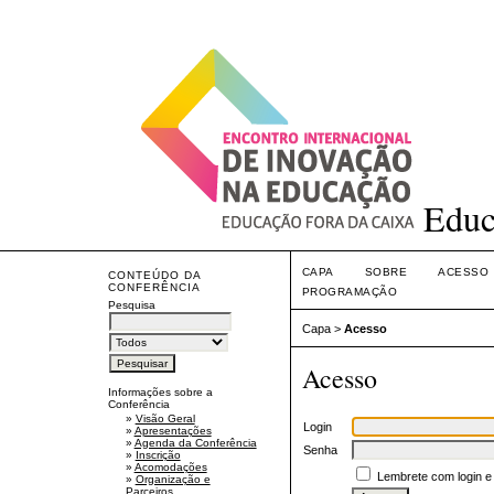
Educ
CAPA
SOBRE
ACESSO
CONTEÚDO DA
CONFERÊNCIA
PROGRAMAÇÃO
Pesquisa
Capa
>
Acesso
Acesso
Informações sobre a
Conferência
»
Visão Geral
Login
»
Apresentações
»
Agenda da Conferência
Senha
»
Inscrição
»
Acomodações
Lembrete com login e
»
Organização e
Parceiros