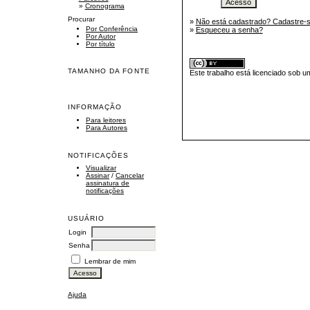
»
Cronograma
Procurar
»
Não está cadastrado? Cadastre-s
Por Conferência
»
Esqueceu a senha?
Por Autor
Por título
TAMANHO DA FONTE
Este trabalho está licenciado sob 
INFORMAÇÃO
Para leitores
Para Autores
NOTIFICAÇÕES
Visualizar
Assinar
/
Cancelar
assinatura de
notificações
USUÁRIO
Login
Senha
Lembrar de mim
Ajuda