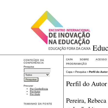
Educ
CAPA
SOBRE
ACESSO
CONTEÚDO DA
CONFERÊNCIA
PROGRAMAÇÃO
Pesquisa
Capa
>
Pesquisa
>
Perfil do Autor
Perfil do Autor
Procurar
Por Conferência
Por Autor
Por título
Pereira, Rebeca
TAMANHO DA FONTE