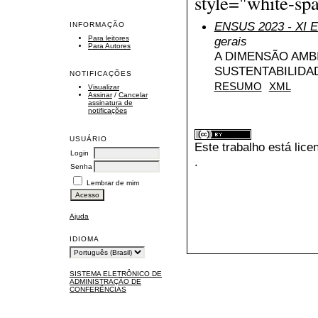
style="white-spa
ENSUS 2023 - XI En
INFORMAÇÃO
Para leitores
gerais
Para Autores
A DIMENSÃO AMBI
SUSTENTABILIDA
NOTIFICAÇÕES
RESUMO
XML
Visualizar
Assinar
/
Cancelar
assinatura de
notificações
USUÁRIO
Este trabalho está lic
Login
.
Senha
Lembrar de mim
Ajuda
IDIOMA
SISTEMA ELETRÔNICO DE
ADMINISTRAÇÃO DE
CONFERÊNCIAS