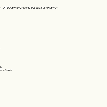
mo - UFSC</p><p>Grupo de Pesquisa VirtuHab</p>
.
s
is
inas Gerais