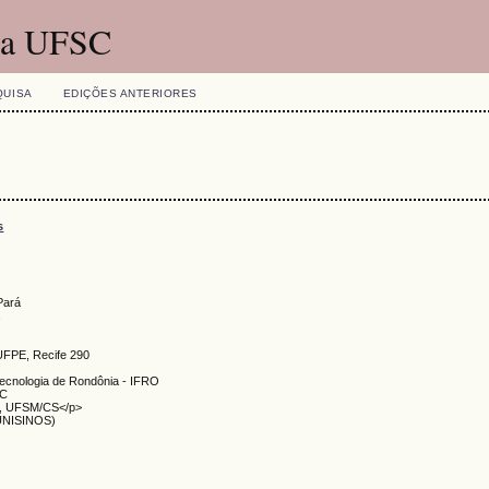
 da UFSC
QUISA
EDIÇÕES ANTERIORES
s
Pará
a
UFPE, Recife 290
 Tecnologia de Rondônia - IFRO
EC
ia, UFSM/CS</p>
(UNISINOS)