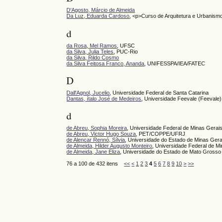
D'Agosto, Márcio de Almeida
Da Luz, Eduarda Cardoso
, <p>Curso de Arquitetura e Urbanis
d
da Rosa, Mel Ramos
, UFSC
da Silva, Julia Teles
, PUC-Rio
da Silva, Rildo Cosmo
da Silva Feitosa Franco, Ananda
, UNIFESSPA/IEA/FATEC
D
Dall'Agnol, Jucelio
, Universidade Federal de Santa Catarina
Dantas, ítalo José de Medeiros
, Universidade Feevale (Feevale)
d
de Abreu, Sophia Moreira
, Universidade Federal de Minas Gerai
de Abreu, Victor Hugo Souza
, PET/COPPE/UFRJ
de Alencar Rennó, Sílvia
, Universidade do Estado de Minas Gera
de Almeida, Hilder Augusto Monteiro
, Universidade Federal de M
de Almeida, Jane Eliza
, Universidade do Estado de Mato Grosso
76 a 100 de 432 itens
<<
<
1
2
3
4
5
6
7
8
9
10
>
>>