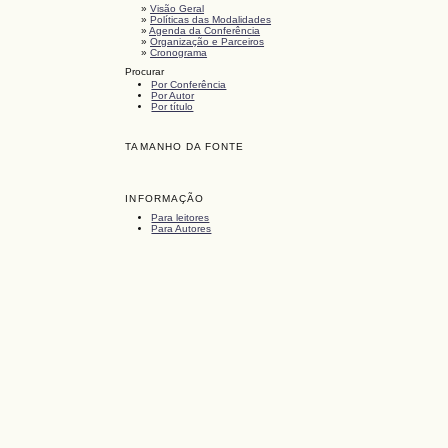
»
Visão Geral
»
Políticas das Modalidades
»
Agenda da Conferência
»
Organização e Parceiros
»
Cronograma
Procurar
Por Conferência
Por Autor
Por título
TAMANHO DA FONTE
INFORMAÇÃO
Para leitores
Para Autores