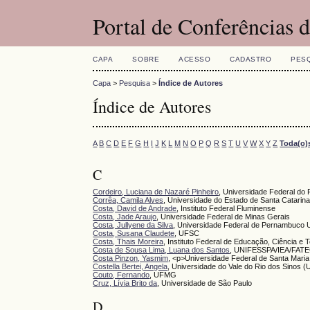
Portal de Conferências
CAPA
SOBRE
ACESSO
CADASTRO
PES
Capa
>
Pesquisa
>
Índice de Autores
Índice de Autores
A
B
C
D
E
F
G
H
I
J
K
L
M
N
O
P
Q
R
S
T
U
V
W
X
Y
Z
Toda(o)
C
Cordeiro, Luciana de Nazaré Pinheiro
, Universidade Federal do 
Corrêa, Camila Alves
, Universidade do Estado de Santa Catarin
Costa, David de Andrade
, Instituto Federal Fluminense
Costa, Jade Araujo
, Universidade Federal de Minas Gerais
Costa, Jullyene da Silva
, Universidade Federal de Pernambuco 
Costa, Susana Claudete
, UFSC
Costa, Thais Moreira
, Instituto Federal de Educação, Ciência e
Costa de Sousa Lima, Luana dos Santos
, UNIFESSPA/IEA/FAT
Costa Pinzon, Yasmim
, <p>Universidade Federal de Santa Mar
Costella Bertei, Angela
, Universidade do Vale do Rio dos Sinos 
Couto, Fernando
, UFMG
Cruz, Lívia Brito da
, Universidade de São Paulo
D