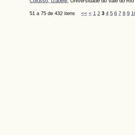
Colusso, Izabele
, Universidade do Vale do Rio
51 a 75 de 432 itens
<<
<
1
2
3
4
5
6
7
8
9
1