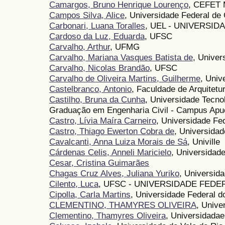
Camargos, Bruno Henrique Lourenço
, CEFET
Campos Silva, Alice
, Universidade Federal d
Carbonari, Luana Toralles
, UEL - UNIVERSI
Cardoso da Luz, Eduarda
, UFSC
Carvalho, Arthur
, UFMG
Carvalho, Mariana Vasques Batista de
, Univer
Carvalho, Nicolas Brandão
, UFSC
Carvalho de Oliveira Martins, Guilherme
, Univ
Castelbranco, Antonio
, Faculdade de Arquitetu
Castilho, Bruna da Cunha
, Universidade Tecno
Graduação em Engenharia Civil - Campus Apu
Castro, Lívia Maíra Carneiro
, Universidade F
Castro, Thiago Ewerton Cobra de
, Universida
Cavalcanti, Anna Luiza Morais de Sá
, Univille
Cárdenas Celis, Anneli Maricielo
, Universidad
Cesar, Cristina Guimarães
Chagas Cruz Alves, Juliana Yuriko
, Universid
Cilento, Luca
, UFSC - UNIVERSIDADE FEDE
Cipolla, Carla Martins
, Universidade Federal d
CLEMENTINO, THAMYRES OLIVEIRA
, Unive
Clementino, Thamyres Oliveira
, Universidada