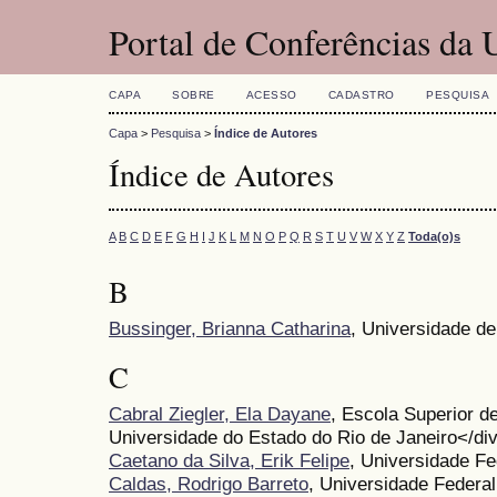
Portal de Conferências da
CAPA
SOBRE
ACESSO
CADASTRO
PESQUISA
Capa
>
Pesquisa
>
Índice de Autores
Índice de Autores
A
B
C
D
E
F
G
H
I
J
K
L
M
N
O
P
Q
R
S
T
U
V
W
X
Y
Z
Toda(o)s
B
Bussinger, Brianna Catharina
, Universidade d
C
Cabral Ziegler, Ela Dayane
, Escola Superior 
Universidade do Estado do Rio de Janeiro</di
Caetano da Silva, Erik Felipe
, Universidade Fe
Caldas, Rodrigo Barreto
, Universidade Federa