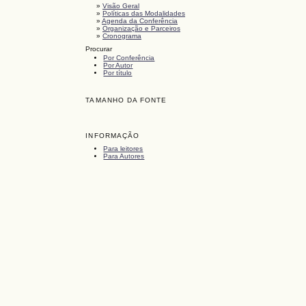
»
Visão Geral
»
Políticas das Modalidades
»
Agenda da Conferência
»
Organização e Parceiros
»
Cronograma
Procurar
Por Conferência
Por Autor
Por título
TAMANHO DA FONTE
INFORMAÇÃO
Para leitores
Para Autores