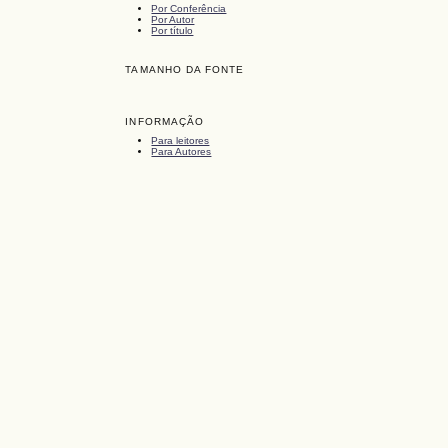
Por Conferência
Por Autor
Por título
TAMANHO DA FONTE
INFORMAÇÃO
Para leitores
Para Autores