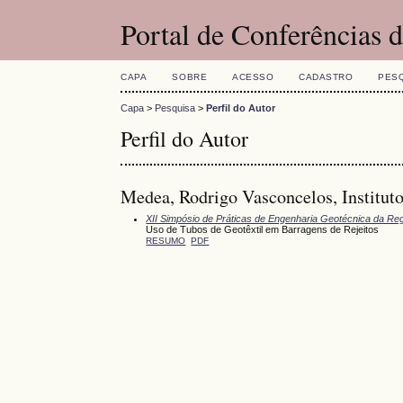
Portal de Conferências
CAPA
SOBRE
ACESSO
CADASTRO
PES
Capa
>
Pesquisa
>
Perfil do Autor
Perfil do Autor
Medea, Rodrigo Vasconcelos, Institut
XII Simpósio de Práticas de Engenharia Geotécnica da Reg
Uso de Tubos de Geotêxtil em Barragens de Rejeitos
RESUMO
PDF