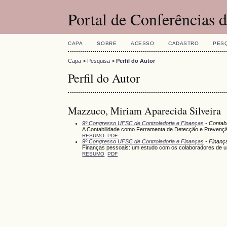
Portal de Conferências
CAPA
SOBRE
ACESSO
CADASTRO
PES
Capa
>
Pesquisa
>
Perfil do Autor
Perfil do Autor
Mazzuco, Miriam Aparecida Silveira
9º Congresso UFSC de Controladoria e Finanças
- Contabi
A Contabilidade como Ferramenta de Detecção e Prevenç
RESUMO
PDF
9º Congresso UFSC de Controladoria e Finanças
- Finanç
Finanças pessoais: um estudo com os colaboradores de uma
RESUMO
PDF