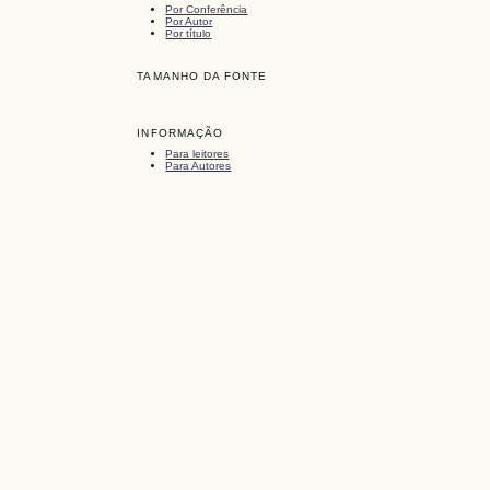
Por Conferência
Por Autor
Por título
TAMANHO DA FONTE
INFORMAÇÃO
Para leitores
Para Autores