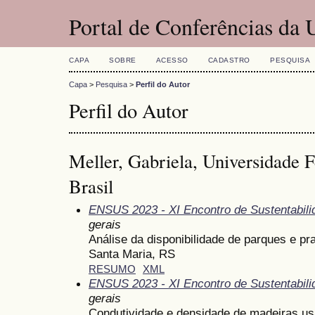
Portal de Conferências da
CAPA
SOBRE
ACESSO
CADASTRO
PESQUISA
Capa
>
Pesquisa
>
Perfil do Autor
Perfil do Autor
Meller, Gabriela, Universidade 
Brasil
ENSUS 2023 - XI Encontro de Sustentabili
gerais
Análise da disponibilidade de parques e pr
Santa Maria, RS
RESUMO
XML
ENSUS 2023 - XI Encontro de Sustentabili
gerais
Condutividade e densidade de madeiras u