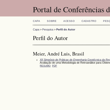
Portal de Conferências
CAPA
SOBRE
ACESSO
CADASTRO
PES
Capa
>
Pesquisa
>
Perfil do Autor
Perfil do Autor
Meier, André Luis, Brasil
XII Simpósio de Práticas de Engenharia Geotécnica da Reg
Avaliação de uma Metodologia de Retroanálise para Obte
RESUMO
PDF