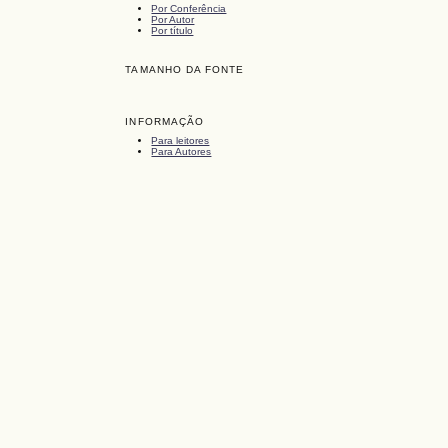
Por Conferência
Por Autor
Por título
TAMANHO DA FONTE
INFORMAÇÃO
Para leitores
Para Autores