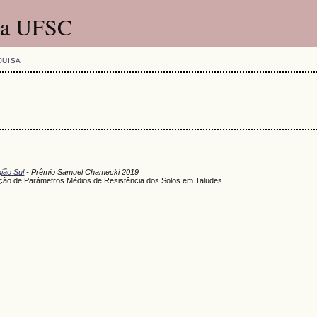
 da UFSC
QUISA
ião Sul
- Prêmio Samuel Chamecki 2019
nção de Parâmetros Médios de Resistência dos Solos em Taludes