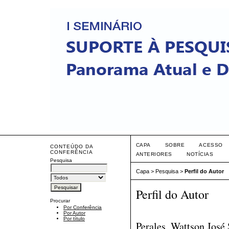
CAPA
SOBRE
ACESSO
CONTEÚDO DA
CONFERÊNCIA
ANTERIORES
NOTÍCIAS
Pesquisa
Capa
>
Pesquisa
>
Perfil do Autor
Perfil do Autor
Procurar
Por Conferência
Por Autor
Por título
Perales, Wattson José