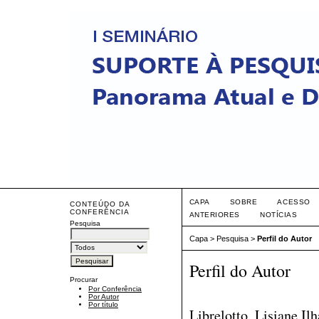
CAPA
SOBRE
ACESSO
CONTEÚDO DA
CONFERÊNCIA
ANTERIORES
NOTÍCIAS
Pesquisa
Capa
>
Pesquisa
>
Perfil do Autor
Perfil do Autor
Procurar
Por Conferência
Por Autor
Por título
Librelotto, Lisiane