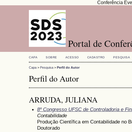
Conferência Eve
Portal de Confe
CAPA
SOBRE
ACESSO
CADASTRO
PESQUISA
Capa
>
Pesquisa
>
Perfil do Autor
Perfil do Autor
ARRUDA, JULIANA
8º Congresso UFSC de Controladoria e Fi
Contabilidade
Produção Científica em Contabilidade no Br
Doutorado