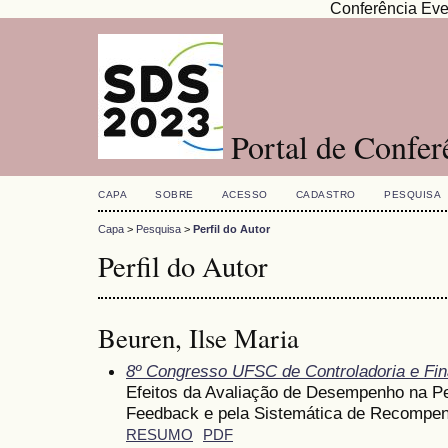
Conferência Eve
Portal de Confe
CAPA
SOBRE
ACESSO
CADASTRO
PESQUISA
Capa
>
Pesquisa
>
Perfil do Autor
Perfil do Autor
Beuren, Ilse Maria
8º Congresso UFSC de Controladoria e Fi
Efeitos da Avaliação de Desempenho na P
Feedback e pela Sistemática de Recompe
RESUMO
PDF